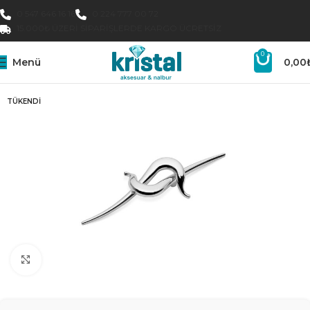
0 547 646 16 16
0 224 777 00 72
15.000₺ ÜZERI SIPARIŞLERDE KARGO ÜCRETSIZ
0
Menü
0,00
TÜKENDI
Büyütmek için tıklayın