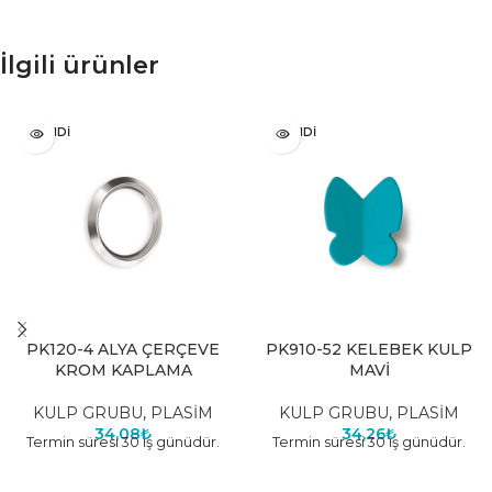
İlgili ürünler
TÜKENDI
TÜKENDI
PK120-4 ALYA ÇERÇEVE
PK910-52 KELEBEK KULP
KROM KAPLAMA
MAVİ
KULP GRUBU
,
PLASİM
KULP GRUBU
,
PLASİM
34,08
₺
34,26
₺
Termin süresi 30 iş günüdür.
Termin süresi 30 iş günüdür.