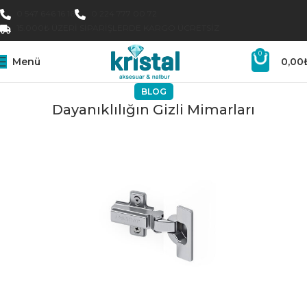
0 547 646 16 16
0 224 777 00 72
15.000₺ ÜZERI SIPARIŞLERDE KARGO ÜCRETSIZ
0
Menü
0,00
BLOG
Dayanıklılığın Gizli Mimarları