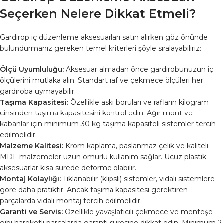
Seçerken Nelere Dikkat Etmeli?
Gardırop iç düzenleme aksesuarları satın alırken göz önünde
bulundurmanız gereken temel kriterleri şöyle sıralayabiliriz:
Ölçü Uyumluluğu:
Aksesuar almadan önce gardırobunuzun iç
ölçülerini mutlaka alın. Standart raf ve çekmece ölçüleri her
gardıroba uymayabilir.
Taşıma Kapasitesi:
Özellikle askı boruları ve rafların kilogram
cinsinden taşıma kapasitesini kontrol edin. Ağır mont ve
kabanlar için minimum 30 kg taşıma kapasiteli sistemler tercih
edilmelidir.
Malzeme Kalitesi:
Krom kaplama, paslanmaz çelik ve kaliteli
MDF malzemeler uzun ömürlü kullanım sağlar. Ucuz plastik
aksesuarlar kısa sürede deforme olabilir.
Montaj Kolaylığı:
Tıklanabilir (klipsli) sistemler, vidalı sistemlere
göre daha pratiktir. Ancak taşıma kapasitesi gerektiren
parçalarda vidalı montaj tercih edilmelidir.
Garanti ve Servis:
Özellikle yavaşlatıcılı çekmece ve menteşe
gibi hareketli parçalarda garanti süresine dikkat edin. Minimum 2