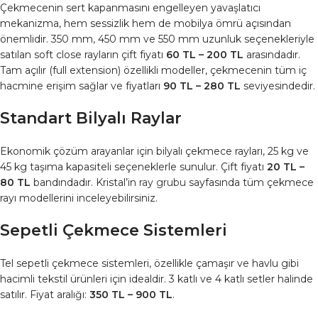
Çekmecenin sert kapanmasını engelleyen yavaşlatıcı
mekanizma, hem sessizlik hem de mobilya ömrü açısından
önemlidir. 350 mm, 450 mm ve 550 mm uzunluk seçenekleriyle
satılan soft close rayların çift fiyatı
60 TL – 200 TL
arasındadır.
Tam açılır (full extension) özellikli modeller, çekmecenin tüm iç
hacmine erişim sağlar ve fiyatları
90 TL – 280 TL
seviyesindedir.
Standart Bilyalı Raylar
Ekonomik çözüm arayanlar için bilyalı çekmece rayları, 25 kg ve
45 kg taşıma kapasiteli seçeneklerle sunulur. Çift fiyatı
20 TL –
80 TL
bandındadır. Kristal’in
ray grubu
sayfasında tüm çekmece
rayı modellerini inceleyebilirsiniz.
Sepetli Çekmece Sistemleri
Tel sepetli çekmece sistemleri, özellikle çamaşır ve havlu gibi
hacimli tekstil ürünleri için idealdir. 3 katlı ve 4 katlı setler halinde
satılır. Fiyat aralığı:
350 TL – 900 TL
.