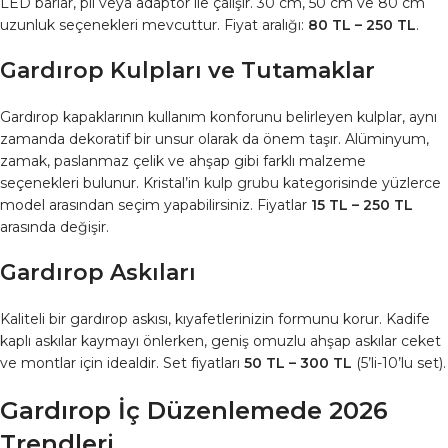
LED barlar, pil veya adaptör ile çalışır. 30 cm, 50 cm ve 80 cm
uzunluk seçenekleri mevcuttur. Fiyat aralığı:
80 TL – 250 TL
.
Gardırop Kulpları ve Tutamaklar
Gardırop kapaklarının kullanım konforunu belirleyen kulplar, aynı
zamanda dekoratif bir unsur olarak da önem taşır. Alüminyum,
zamak, paslanmaz çelik ve ahşap gibi farklı malzeme
seçenekleri bulunur. Kristal’in
kulp grubu
kategorisinde yüzlerce
model arasından seçim yapabilirsiniz. Fiyatlar
15 TL – 250 TL
arasında değişir.
Gardırop Askıları
Kaliteli bir gardırop askısı, kıyafetlerinizin formunu korur. Kadife
kaplı askılar kaymayı önlerken, geniş omuzlu ahşap askılar ceket
ve montlar için idealdir. Set fiyatları
50 TL – 300 TL
(5’li-10’lu set).
Gardırop İç Düzenlemede 2026
Trendleri