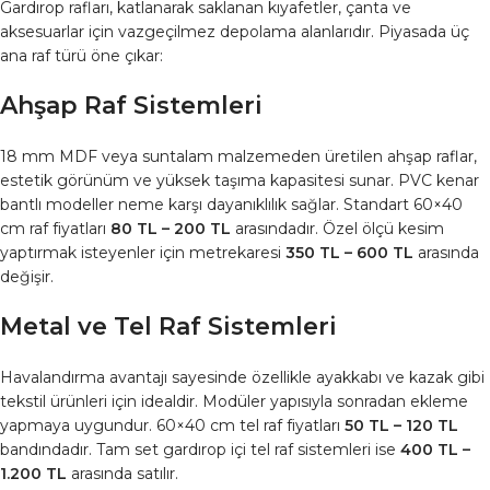
Gardırop rafları, katlanarak saklanan kıyafetler, çanta ve
aksesuarlar için vazgeçilmez depolama alanlarıdır. Piyasada üç
ana raf türü öne çıkar:
Ahşap Raf Sistemleri
18 mm MDF veya suntalam malzemeden üretilen ahşap raflar,
estetik görünüm ve yüksek taşıma kapasitesi sunar. PVC kenar
bantlı modeller neme karşı dayanıklılık sağlar. Standart 60×40
cm raf fiyatları
80 TL – 200 TL
arasındadır. Özel ölçü kesim
yaptırmak isteyenler için metrekaresi
350 TL – 600 TL
arasında
değişir.
Metal ve Tel Raf Sistemleri
Havalandırma avantajı sayesinde özellikle ayakkabı ve kazak gibi
tekstil ürünleri için idealdir. Modüler yapısıyla sonradan ekleme
yapmaya uygundur. 60×40 cm tel raf fiyatları
50 TL – 120 TL
bandındadır. Tam set gardırop içi tel raf sistemleri ise
400 TL –
1.200 TL
arasında satılır.