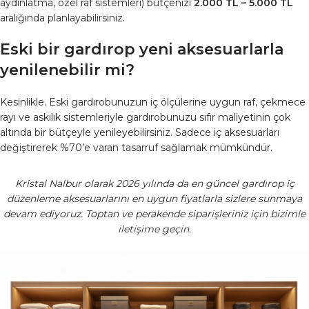
aydınlatma, özel raf sistemleri) bütçenizi
2.000 TL – 5.000 TL
aralığında planlayabilirsiniz.
Eski bir gardırop yeni aksesuarlarla
yenilenebilir mi?
Kesinlikle. Eski gardırobunuzun iç ölçülerine uygun raf, çekmece
rayı ve askılık sistemleriyle gardırobunuzu sıfır maliyetinin çok
altında bir bütçeyle yenileyebilirsiniz. Sadece iç aksesuarları
değiştirerek %70’e varan tasarruf sağlamak mümkündür.
Kristal Nalbur olarak 2026 yılında da en güncel gardırop iç
düzenleme aksesuarlarını en uygun fiyatlarla sizlere sunmaya
devam ediyoruz. Toptan ve perakende siparişleriniz için
bizimle
iletişime geçin
.