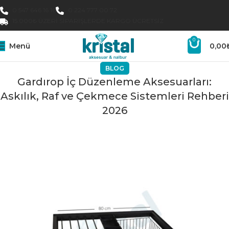
0 547 646 16 16
0 224 777 00 72
15.000₺ ÜZERI SIPARIŞLERDE KARGO ÜCRETSIZ
0
Menü
0,00
BLOG
Gardırop İç Düzenleme Aksesuarları:
Askılık, Raf ve Çekmece Sistemleri Rehberi
2026