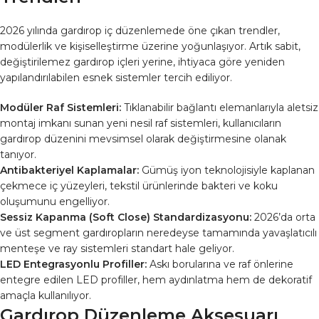
2026 yılında gardırop iç düzenlemede öne çıkan trendler,
modülerlik ve kişiselleştirme üzerine yoğunlaşıyor. Artık sabit,
değiştirilemez gardırop içleri yerine, ihtiyaca göre yeniden
yapılandırılabilen esnek sistemler tercih ediliyor.
Modüler Raf Sistemleri:
Tıklanabilir bağlantı elemanlarıyla aletsiz
montaj imkanı sunan yeni nesil raf sistemleri, kullanıcıların
gardırop düzenini mevsimsel olarak değiştirmesine olanak
tanıyor.
Antibakteriyel Kaplamalar:
Gümüş iyon teknolojisiyle kaplanan
çekmece iç yüzeyleri, tekstil ürünlerinde bakteri ve koku
oluşumunu engelliyor.
Sessiz Kapanma (Soft Close) Standardizasyonu:
2026’da orta
ve üst segment gardıropların neredeyse tamamında yavaşlatıcılı
menteşe ve ray sistemleri standart hale geliyor.
LED Entegrasyonlu Profiller:
Askı borularına ve raf önlerine
entegre edilen LED profiller, hem aydınlatma hem de dekoratif
amaçla kullanılıyor.
Gardırop Düzenleme Aksesuarı