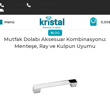
0 547 646 16 16
0 224 777 00 72
15.000₺ ÜZERI SIPARIŞLERDE KARGO ÜCRETSIZ
0
Menü
0,00
BLOG
Mutfak Dolabı Aksesuar Kombinasyonu:
Menteşe, Ray ve Kulpun Uyumu