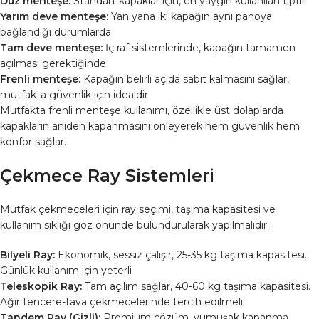
Düz menteşe:
Standart kapaklar için, en yaygın kullanılan tiptir
Yarım deve menteşe:
Yan yana iki kapağın aynı panoya
bağlandığı durumlarda
Tam deve menteşe:
İç raf sistemlerinde, kapağın tamamen
açılması gerektiğinde
Frenli menteşe:
Kapağın belirli açıda sabit kalmasını sağlar,
mutfakta güvenlik için idealdir
Mutfakta frenli menteşe kullanımı, özellikle üst dolaplarda
kapakların aniden kapanmasını önleyerek hem güvenlik hem
konfor sağlar.
Çekmece Ray Sistemleri
Mutfak çekmeceleri için ray seçimi, taşıma kapasitesi ve
kullanım sıklığı göz önünde bulundurularak yapılmalıdır:
Bilyeli Ray:
Ekonomik, sessiz çalışır, 25-35 kg taşıma kapasitesi.
Günlük kullanım için yeterli
Teleskopik Ray:
Tam açılım sağlar, 40-60 kg taşıma kapasitesi.
Ağır tencere-tava çekmecelerinde tercih edilmeli
Tandem Ray (Gizli):
Premium çözüm, yumuşak kapanma