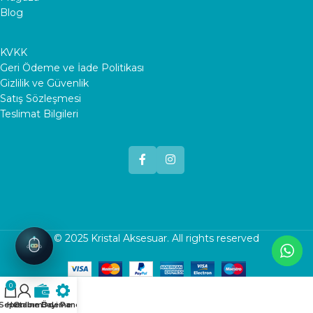
Blog
KVKK
Geri Ödeme ve İade Politikası
Gizlilik ve Güvenlik
Satış Sözleşmesi
Teslimat Bilgileri
© 2025
Kristal Aksesuar
. All rights reserved
0
Sepet
Hesabım
Online Ödeme
Bayi Paneli