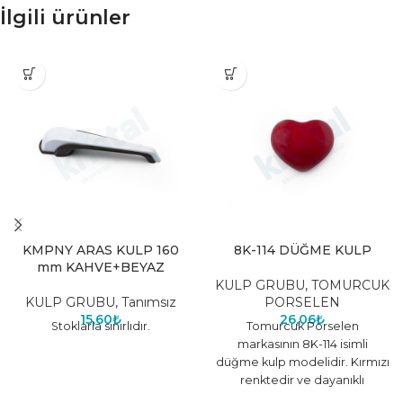
İlgili ürünler
KMPNY ARAS KULP 160
8K-114 DÜĞME KULP
mm KAHVE+BEYAZ
KULP GRUBU
,
TOMURCUK
KULP GRUBU
,
Tanımsız
PORSELEN
15,60
₺
26,06
₺
Stoklarla sınırlıdır.
Tomurcuk Porselen
markasının 8K-114 isimli
düğme kulp modelidir. Kırmızı
renktedir ve dayanıklı
malzemeden üretilmiştir.