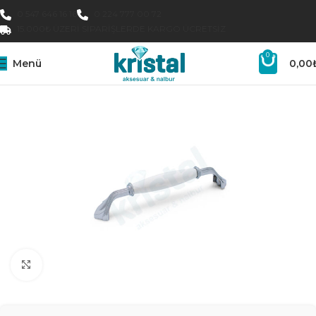
0 547 646 16 16
0 224 777 00 72
15.000₺ ÜZERI SIPARIŞLERDE KARGO ÜCRETSIZ
0
Menü
0,00
Büyütmek için tıklayın