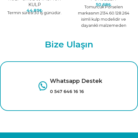
KULP
50,68
₺
Tomurcuk Porselen
44,89
₺
Termin süresi 30 iş günüdür.
markasının 2134.60.128.264
isimli kulp modelidir ve
dayanıklı malzemeden
üretilmiştir.
Bize Ulaşın
Whatsapp Destek
0 547 646 16 16