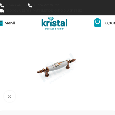
0 547 646 16 16
0 224 777 00 72
15.000₺ ÜZERI SIPARIŞLERDE KARGO ÜCRETSIZ
0
Menü
0,00
Büyütmek için tıklayın