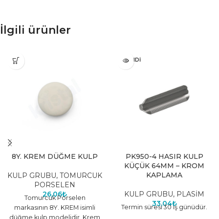
İlgili ürünler
TÜKENDI
8Y. KREM DÜĞME KULP
PK950-4 HASIR KULP
KÜÇÜK 64MM – KROM
KAPLAMA
KULP GRUBU
,
TOMURCUK
PORSELEN
26,06
₺
KULP GRUBU
,
PLASİM
Tomurcuk Porselen
33,04
₺
Termin süresi 30 iş günüdür.
markasının 8Y. KREM isimli
düğme kulp modelidir. Krem