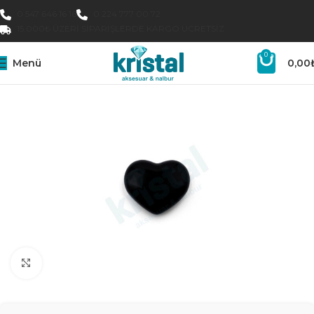
0 547 646 16 16
0 224 777 00 72
15.000₺ ÜZERI SIPARIŞLERDE KARGO ÜCRETSIZ
0
Menü
0,00
Büyütmek için tıklayın