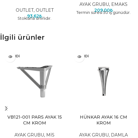
AYAK GRUBU
,
EMAKS
OUTLET
,
OUTLET
209,00
₺
Termin süresi 30 iş günüdür.
93,62
₺
Stoklarla sınırlıdır.
İlgili ürünler
TÜKENDI
TÜKENDI
VB121-001 PARS AYAK 15
HÜNKAR AYAK 16 CM
CM KROM
KROM
AYAK GRUBU
,
MİS
AYAK GRUBU
,
DAMLA