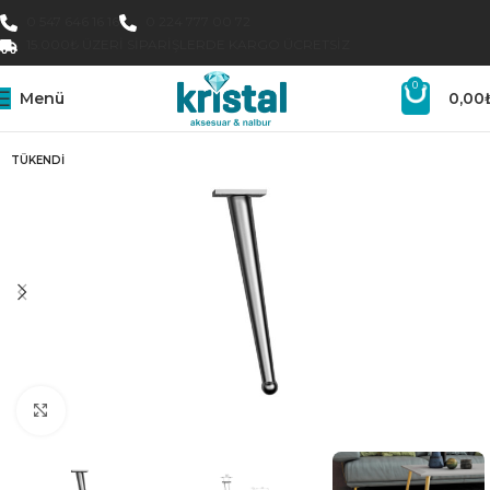
0 547 646 16 16
0 224 777 00 72
15.000₺ ÜZERI SIPARIŞLERDE KARGO ÜCRETSIZ
0
Menü
0,00
TÜKENDI
Büyütmek için tıklayın