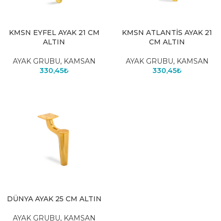
KMSN EYFEL AYAK 21 CM
KMSN ATLANTİS AYAK 21
ALTIN
CM ALTIN
AYAK GRUBU
,
KAMSAN
AYAK GRUBU
,
KAMSAN
330,45
₺
330,45
₺
DÜNYA AYAK 25 CM ALTIN
AYAK GRUBU
,
KAMSAN