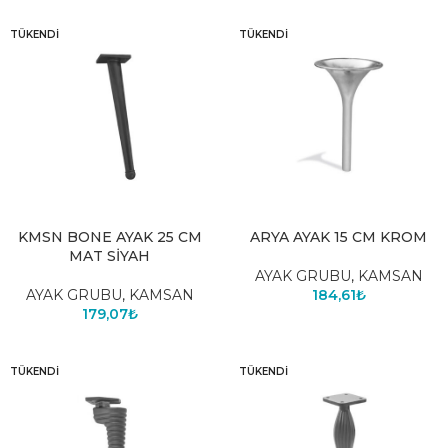
TÜKENDI
TÜKENDI
KMSN BONE AYAK 25 CM
ARYA AYAK 15 CM KROM
MAT SİYAH
AYAK GRUBU
,
KAMSAN
AYAK GRUBU
,
KAMSAN
184,61
₺
179,07
₺
TÜKENDI
TÜKENDI