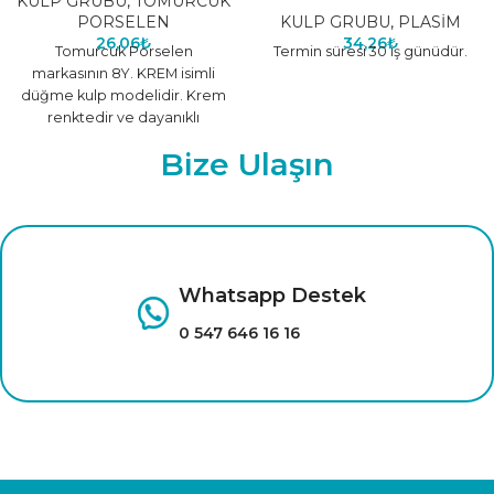
KULP GRUBU
,
TOMURCUK
PORSELEN
KULP GRUBU
,
PLASİM
26,06
₺
34,26
₺
Tomurcuk Porselen
Termin süresi 30 iş günüdür.
markasının 8Y. KREM isimli
düğme kulp modelidir. Krem
renktedir ve dayanıklı
malzemeden üretilmiştir.
Bize Ulaşın
Farklı renk seçenekleri için
tıklayınız.
Whatsapp Destek
0 547 646 16 16