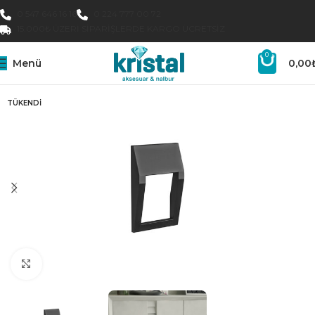
0 547 646 16 16
0 224 777 00 72
15.000₺ ÜZERI SIPARIŞLERDE KARGO ÜCRETSIZ
0
Menü
0,00
TÜKENDI
Büyütmek için tıklayın