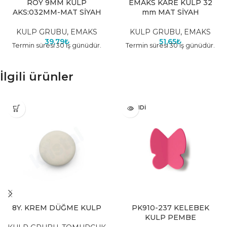
ROY 9MM KULP
EMAKS KARE KULP 32
AKS:032MM-MAT SİYAH
mm MAT SİYAH
KULP GRUBU
,
EMAKS
KULP GRUBU
,
EMAKS
39,79
₺
51,65
₺
Termin süresi 30 iş günüdür.
Termin süresi 30 iş günüdür.
İlgili ürünler
TÜKENDI
8Y. KREM DÜĞME KULP
PK910-237 KELEBEK
KULP PEMBE