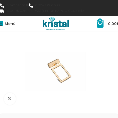
0 547 646 16 16
0 224 777 00 72
15.000₺ ÜZERI SIPARIŞLERDE KARGO ÜCRETSIZ
0
Menü
0,00
Büyütmek için tıklayın