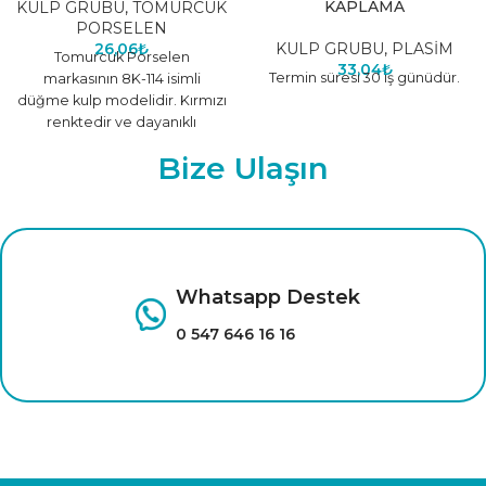
KAPLAMA
KULP GRUBU
,
TOMURCUK
PORSELEN
26,06
₺
KULP GRUBU
,
PLASİM
Tomurcuk Porselen
33,04
₺
Termin süresi 30 iş günüdür.
markasının 8K-114 isimli
düğme kulp modelidir. Kırmızı
renktedir ve dayanıklı
malzemeden üretilmiştir.
Bize Ulaşın
Farklı renk seçenekleri için
tıklayınız.
Whatsapp Destek
0 547 646 16 16