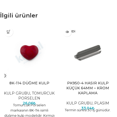
İlgili ürünler
TÜKENDI
8K-114 DÜĞME KULP
PK950-4 HASIR KULP
KÜÇÜK 64MM – KROM
KAPLAMA
KULP GRUBU
,
TOMURCUK
PORSELEN
26,06
₺
KULP GRUBU
,
PLASİM
Tomurcuk Porselen
33,04
₺
Termin süresi 30 iş günüdür.
markasının 8K-114 isimli
düğme kulp modelidir. Kırmızı