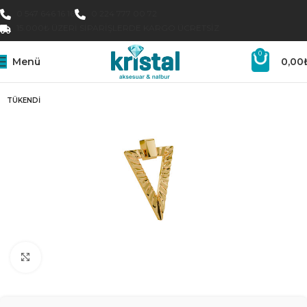
0 547 646 16 16
0 224 777 00 72
15.000₺ ÜZERI SIPARIŞLERDE KARGO ÜCRETSIZ
0
Menü
0,00
TÜKENDI
Büyütmek için tıklayın