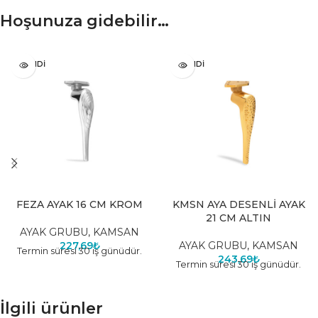
Hoşunuza gidebilir…
TÜKENDI
TÜKENDI
FEZA AYAK 16 CM KROM
KMSN AYA DESENLİ AYAK
21 CM ALTIN
AYAK GRUBU
,
KAMSAN
227,69
₺
AYAK GRUBU
,
KAMSAN
Termin süresi 30 iş günüdür.
243,69
₺
Termin süresi 30 iş günüdür.
İlgili ürünler