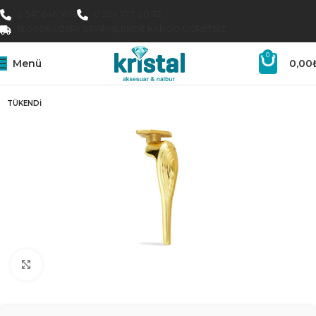
0 547 646 16 16
0 224 777 00 72
15.000₺ ÜZERI SIPARIŞLERDE KARGO ÜCRETSIZ
0
Menü
0,00
TÜKENDI
Büyütmek için tıklayın