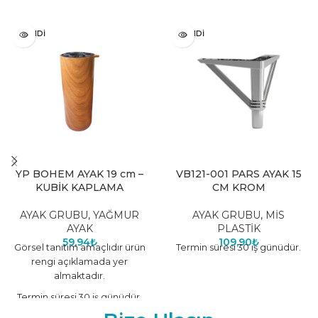
TÜKENDI
TÜKENDI
YP BOHEM AYAK 19 cm –
VB121-001 PARS AYAK 15
KUBİK KAPLAMA
CM KROM
AYAK GRUBU
,
YAĞMUR
AYAK GRUBU
,
MİS
AYAK
PLASTİK
59,94
₺
109,90
₺
Görsel tanıtım amaçlıdır ürün
Termin süresi 30 iş günüdür.
rengi açıklamada yer
almaktadır.
Termin süresi 30 iş günüdür.