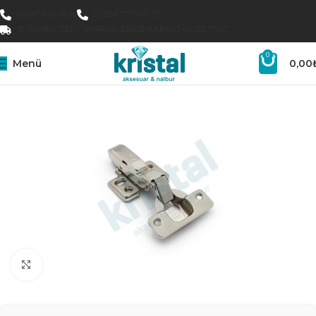
0 547 646 16 16
0 224 777 00 72
15.000₺ ÜZERI SIPARIŞLERDE KARGO ÜCRETSIZ
0
Menü
0,00
Büyütmek için tıklayın