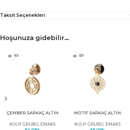
Taksit Seçenekleri
Hoşunuza gidebilir…
TÜKENDI
TÜKENDI
ÇEMBER SARKAÇ ALTIN
MOTİF SARKAÇ ALTIN
KULP GRUBU
,
EMAKS
KULP GRUBU
,
EMAKS
64,08
₺
66,09
₺