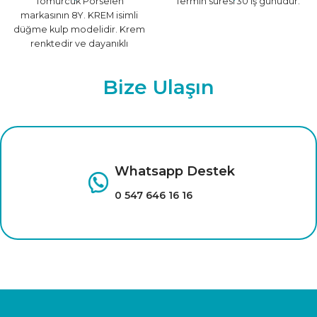
Tomurcuk Porselen
Termin süresi 30 iş günüdür.
markasının 8Y. KREM isimli
düğme kulp modelidir. Krem
renktedir ve dayanıklı
malzemeden üretilmiştir.
Farklı renk seçenekleri için
Bize Ulaşın
tıklayınız.
Whatsapp Destek
0 547 646 16 16