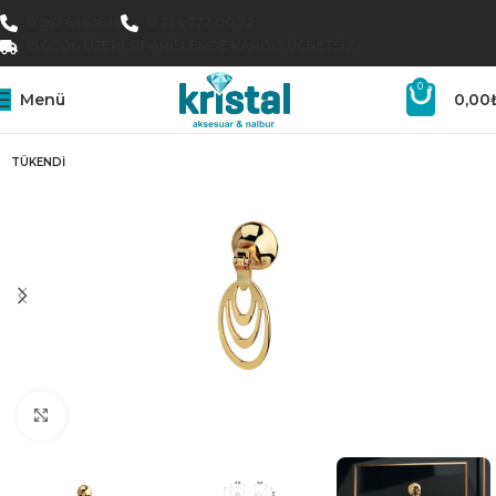
0 547 646 16 16
0 224 777 00 72
15.000₺ ÜZERI SIPARIŞLERDE KARGO ÜCRETSIZ
0
Menü
0,00
TÜKENDI
Büyütmek için tıklayın