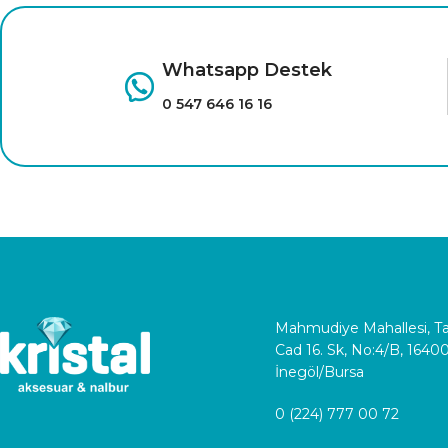
Whatsapp Destek
0 547 646 16 16
Mahmudiye Mahallesi, 
Cad 16. Sk, No:4/B, 1640
İnegöl/Bursa
0 (224) 777 00 72