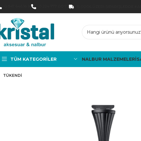
0 547 646 16 16
0 224 777 00 72
15.000₺ ÜZERI SIPARIŞLERDE K
TÜM KATEGORILER
NALBUR MALZEMELERİ
S
TÜKENDI