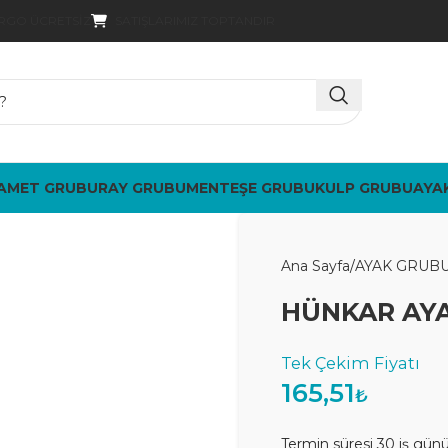
SATIŞLARIMIZ TOPTANDIR
ARGO ÜCRETSIZ
AMET GRUBU
RAY GRUBU
MENTEŞE GRUBU
KULP GRUBU
AYA
Ana Sayfa
AYAK GRUB
HÜNKAR AYA
165,51
₺
Termin süresi 30 iş gün