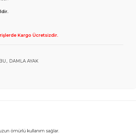
dir.
rişlerde Kargo Ücretsizdir.
BU
,
DAMLA AYAK
uzun ömürlü kullanım sağlar.