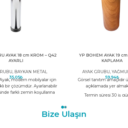
U AYAK 18 cm KROM – Q42
YP BOHEM AYAK 19 cm 
AYARLI
KAPLAMA
GRUBU
,
BAYKAN METAL
AYAK GRUBU
,
YAĞMU
35,05
₺
59,94
₺
Ayak, modern mobilyalar için
Görsel tanıtım amaçlıdır 
klı bir çözümdür. Ayarlanabilir
açıklamada yer almak
inde farklı zemin koşullarına
Termin süresi 30 iş gü
 sağlar, mobilyaların
Bize Ulaşın