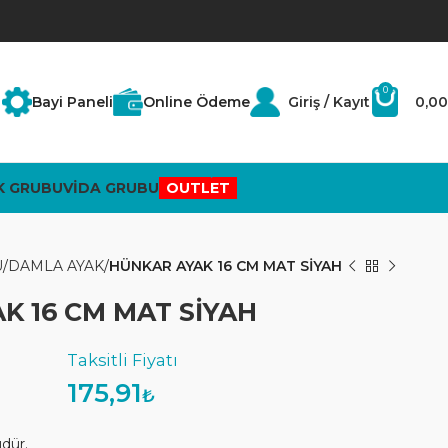
0
Bayi Paneli
Online Ödeme
Giriş / Kayıt
0,00
K GRUBU
VİDA GRUBU
OUTLET
U
DAMLA AYAK
HÜNKAR AYAK 16 CM MAT SİYAH
K 16 CM MAT SİYAH
175,91
₺
üdür.