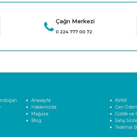
Çağrı Merkezi
0 224 777 00 72
Tandoğan
Anasayfa
KVKK
0
Hakkımızda
Geri Ödeme
Mağaza
Gizlilik ve
Blog
Satış Söz
Teslimat Bi