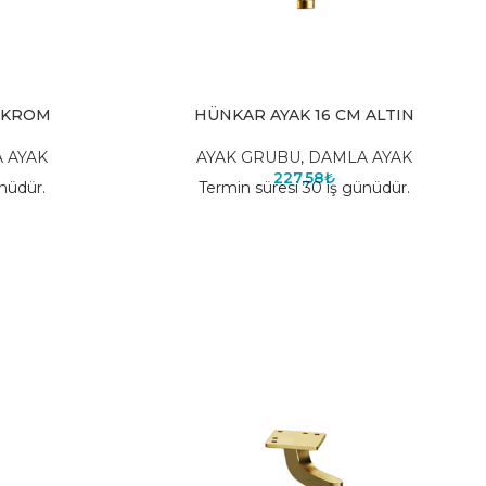
 KROM
HÜNKAR AYAK 16 CM ALTIN
 AYAK
AYAK GRUBU
,
DAMLA AYAK
227,58
₺
nüdür.
Termin süresi 30 iş günüdür.