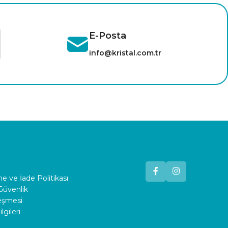
E-Posta
info@kristal.com.tr
 ve İade Politikası
 Güvenlik
leşmesi
lgileri