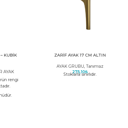
– KUBİK
ZARİF AYAK 17 CM ALTIN
AYAK GRUBU
,
Tanımsız
R AYAK
275,10
₺
Stoklarla sınırlıdır.
ürün rengi
tadır.
nüdür.