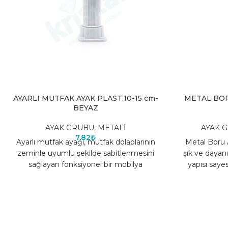
AYARLI MUTFAK AYAK PLAST.10-15 cm-
METAL BOR
BEYAZ
AYAK GRUBU
,
METALİ
AYAK 
7,82
₺
Ayarlı mutfak ayağı, mutfak dolaplarının
Metal Boru 
zeminle uyumlu şekilde sabitlenmesini
şık ve dayanı
sağlayan fonksiyonel bir mobilya
yapısı sayes
aksesuarıdır. Yükseklik ayarı yapılabilen
uyum
yapısı sayesinde farklı