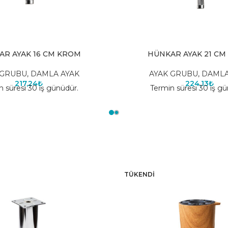
AR AYAK 16 CM KROM
HÜNKAR AYAK 21 CM
 GRUBU
,
DAMLA AYAK
AYAK GRUBU
,
DAMLA
217,24
₺
224,13
₺
n süresi 30 iş günüdür.
Termin süresi 30 iş gü
TÜKENDI