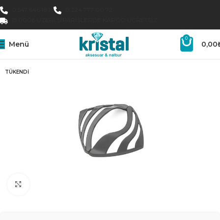
0 547 646 16 16
0 224 777 00 72
15.000₺ ÜZERI SIPARIŞLERDE KARGO ÜCRETSIZ
0
Menü
0,00
TÜKENDI
Büyütmek için tıklayın