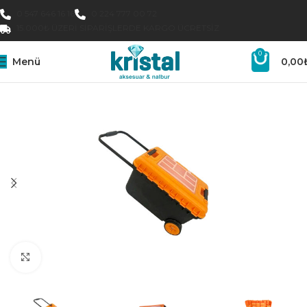
0 547 646 16 16
0 224 777 00 72
15.000₺ ÜZERI SIPARIŞLERDE KARGO ÜCRETSIZ
0
Menü
0,00
Büyütmek için tıklayın