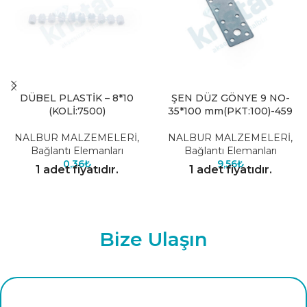
DÜBEL PLASTİK – 8*10
ŞEN DÜZ GÖNYE 9 NO-
(KOLİ:7500)
35*100 mm(PKT:100)-459
NALBUR MALZEMELERİ
,
NALBUR MALZEMELERİ
,
Bağlantı Elemanları
Bağlantı Elemanları
0,36
₺
9,56
₺
1 adet fiyatıdır.
1 adet fiyatıdır.
Bize Ulaşın