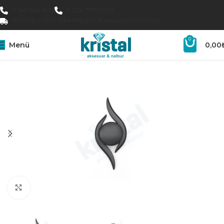
0 547 646 16 16
0 224 777 00 72
15.000₺ ÜZERI SIPARIŞLERDE KARGO ÜCRETSIZ
0
Menü
0,00
Büyütmek için tıklayın