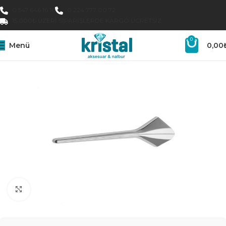
0 547 646 16 16
0 224 777 00 72
15.000₺ ÜZERI SIPARIŞLERDE KARGO ÜCRETSIZ
0
Menü
0,00
Büyütmek için tıklayın