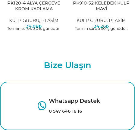
PK120-4 ALYA ÇERÇEVE
PK910-52 KELEBEK KULP
KROM KAPLAMA
MAVİ
KULP GRUBU
,
PLASİM
KULP GRUBU
,
PLASİM
34,08
₺
34,26
₺
Termin süresi 30 iş günüdür.
Termin süresi 30 iş günüdür.
Bize Ulaşın
Whatsapp Destek
0 547 646 16 16