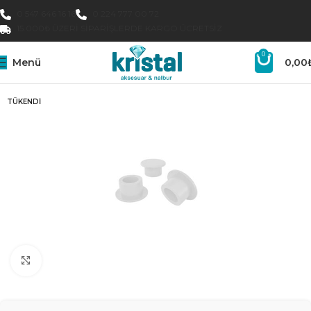
0 547 646 16 16
0 224 777 00 72
15.000₺ ÜZERI SIPARIŞLERDE KARGO ÜCRETSIZ
0
Menü
0,00
TÜKENDI
Büyütmek için tıklayın