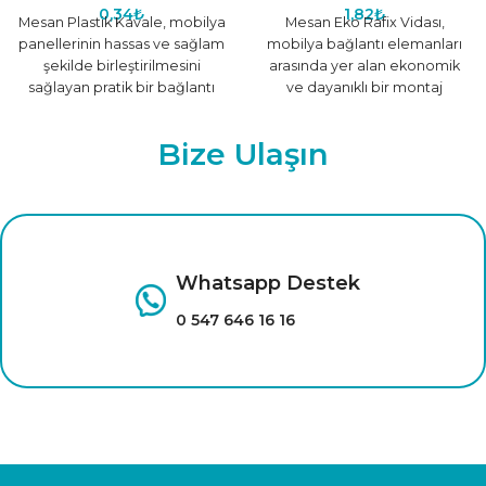
0,34
₺
1,82
₺
Mesan Plastik Kavale, mobilya
Mesan Eko Rafix Vidası,
panellerinin hassas ve sağlam
mobilya bağlantı elemanları
şekilde birleştirilmesini
arasında yer alan ekonomik
sağlayan pratik bir bağlantı
ve dayanıklı bir montaj
elemanıdır. Dayanıklı plastik
vidasıdır. Rafix sistemlerinde
malzemeden üretilen bu
bağlantı parçası
Bize Ulaşın
Whatsapp Destek
0 547 646 16 16