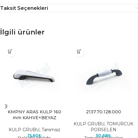
Taksit Seçenekleri
İlgili ürünler
KMPNY ARAS KULP 160
2137.70.128.000
mm KAHVE+BEYAZ
KULP GRUBU
,
TOMURCUK
KULP GRUBU
,
Tanımsız
PORSELEN
15,60
₺
50,68
₺
Stoklarla sınırlıdır.
Tomurcuk Porselen