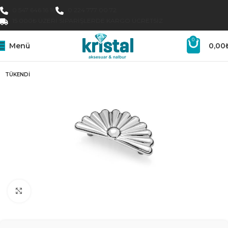
0 547 646 16 16
0 224 777 00 72
15.000₺ ÜZERI SIPARIŞLERDE KARGO ÜCRETSIZ
0
Menü
0,00
TÜKENDI
Büyütmek için tıklayın