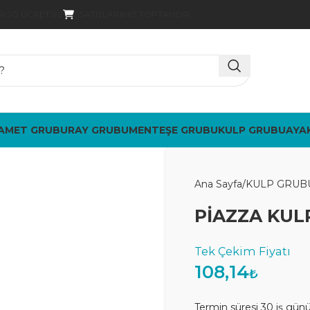
SATIŞLARIMIZ TOPTANDIR
ARGO ÜCRETSIZ
AMET GRUBU
RAY GRUBU
MENTEŞE GRUBU
KULP GRUBU
AYA
Ana Sayfa
KULP GRUB
PİAZZA KUL
108,14
₺
Termin süresi 30 iş gün