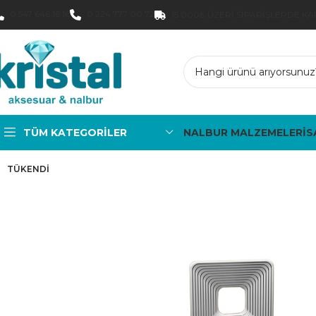
0 547 646 16 16
0 224 777 00 72
15.000₺ ÜZERI SIPARIŞLERDE K
TÜM KATEGORILER
NALBUR MALZEMELERİ
S
TÜKENDI