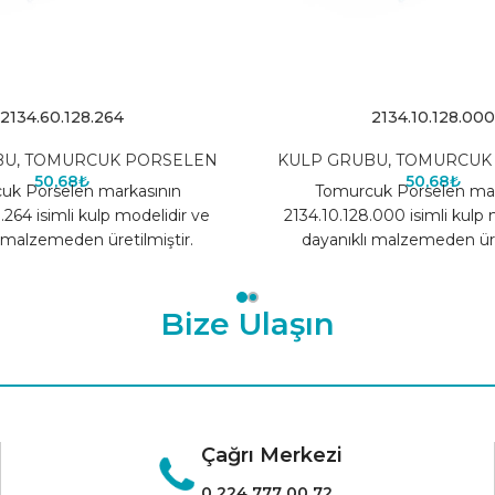
2134.60.128.264
2134.10.128.000
BU
,
TOMURCUK PORSELEN
KULP GRUBU
,
TOMURCUK
50,68
₺
50,68
₺
uk Porselen markasının
Tomurcuk Porselen mar
.264 isimli kulp modelidir ve
2134.10.128.000 isimli kulp 
 malzemeden üretilmiştir.
dayanıklı malzemeden üret
Bize Ulaşın
Çağrı Merkezi
0 224 777 00 72