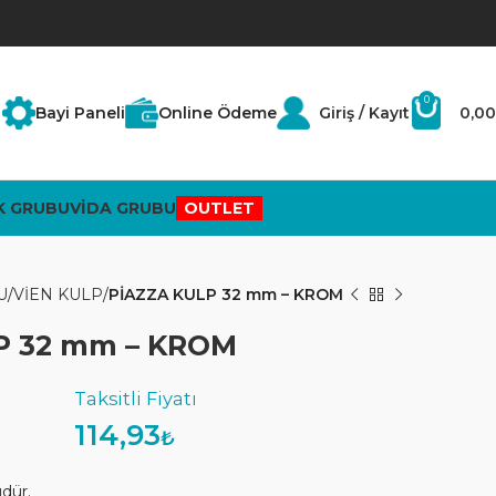
0
Bayi Paneli
Online Ödeme
Giriş / Kayıt
0,00
K GRUBU
VİDA GRUBU
OUTLET
U
VİEN KULP
PİAZZA KULP 32 mm – KROM
P 32 mm – KROM
114,93
₺
üdür.