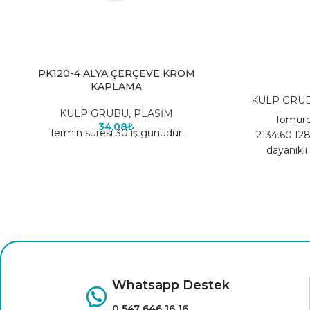
PK120-4 ALYA ÇERÇEVE KROM
KAPLAMA
KULP GRU
KULP GRUBU
,
PLASİM
Tomurc
34,08
₺
Termin süresi 30 iş günüdür.
2134.60.128
dayanıklı
Whatsapp Destek
0 547 646 16 16