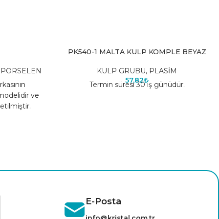
PK540-1 MALTA KULP KOMPLE BEYAZ
 PORSELEN
KULP GRUBU
,
PLASİM
57,82
₺
kasının
Termin süresi 30 iş günüdür.
modelidir ve
ilmiştir.
E-Posta
info@kristal.com.tr