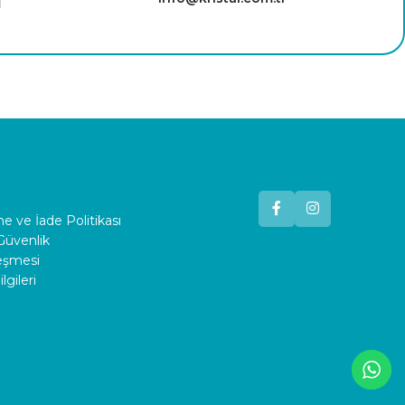
 ve İade Politikası
 Güvenlik
leşmesi
lgileri