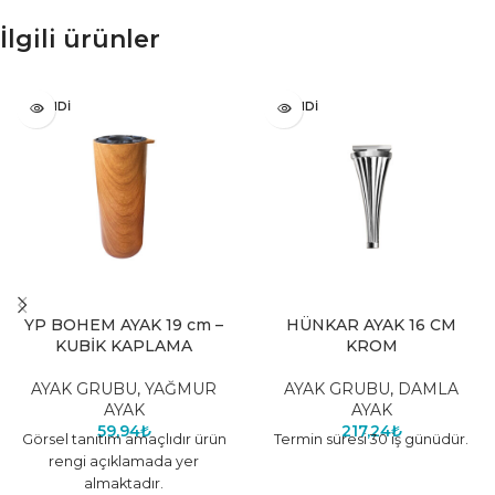
İlgili ürünler
TÜKENDI
TÜKENDI
YP BOHEM AYAK 19 cm –
HÜNKAR AYAK 16 CM
KUBİK KAPLAMA
KROM
AYAK GRUBU
,
YAĞMUR
AYAK GRUBU
,
DAMLA
AYAK
AYAK
59,94
₺
217,24
₺
Görsel tanıtım amaçlıdır ürün
Termin süresi 30 iş günüdür.
rengi açıklamada yer
almaktadır.