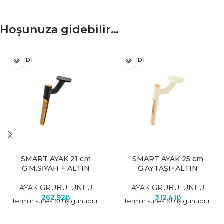
Hoşunuza gidebilir…
TÜKENDI
TÜKENDI
SMART AYAK 21 cm
SMART AYAK 25 cm
G.M.SİYAH + ALTIN
G.AYTAŞI+ALTIN
AYAK GRUBU
,
ÜNLÜ
AYAK GRUBU
,
ÜNLÜ
262,92
₺
312,41
₺
Termin süresi 30 iş günüdür.
Termin süresi 30 iş günüdür.