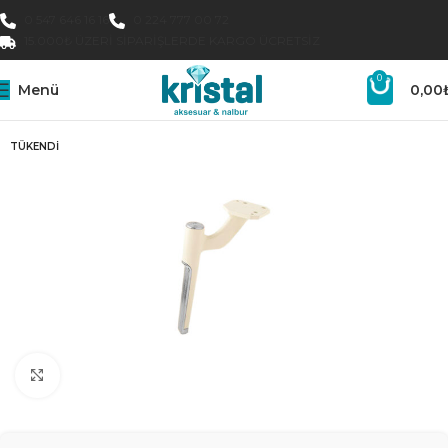
0 547 646 16 16
0 224 777 00 72
15.000₺ ÜZERI SIPARIŞLERDE KARGO ÜCRETSIZ
0
Menü
0,00
TÜKENDI
Büyütmek için tıklayın