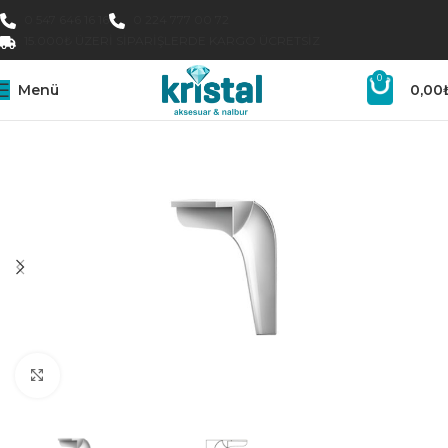
0 547 646 16 16
0 224 777 00 72
15.000₺ ÜZERI SIPARIŞLERDE KARGO ÜCRETSIZ
0
Menü
0,00
Büyütmek için tıklayın