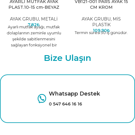
AYARLI MUTFAK AYAK
VB121-001 PARS AYAK 15
PLAST.10-15 cm-BEYAZ
CM KROM
AYAK GRUBU
,
METALİ
AYAK GRUBU
,
MİS
7,82
₺
PLASTİK
Ayarlı mutfak ayağı, mutfak
109,90
₺
Termin süresi 30 iş günüdür.
dolaplarının zeminle uyumlu
şekilde sabitlenmesini
sağlayan fonksiyonel bir
mobilya aksesuarıdır.
Bize Ulaşın
Yükseklik ayarı yapılabilen
yapısı sayesinde farklı
Whatsapp Destek
0 547 646 16 16