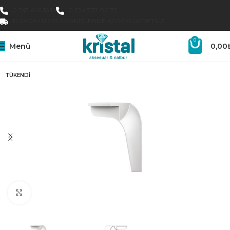
0 547 646 16 16
0 224 777 00 72
15.000₺ ÜZERI SIPARIŞLERDE KARGO ÜCRETSIZ
0
Menü
0,00
TÜKENDI
Büyütmek için tıklayın