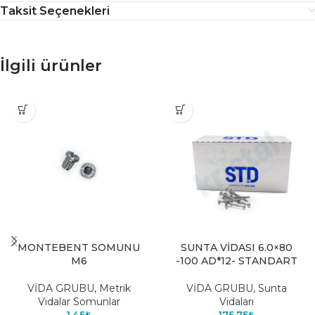
Taksit Seçenekleri
İlgili ürünler
MONTEBENT SOMUNU
SUNTA VİDASI 6.0×80
M6
-100 AD*12- STANDART
VİDA GRUBU
,
Metrik
VİDA GRUBU
,
Sunta
Vidalar Somunlar
Vidaları
1,45
₺
175,75
₺