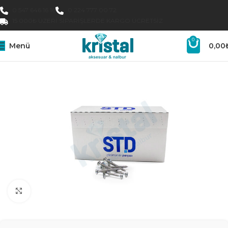
0 547 646 16 16
0 224 777 00 72
15.000₺ ÜZERI SIPARIŞLERDE KARGO ÜCRETSIZ
0
Menü
0,00
Büyütmek için tıklayın