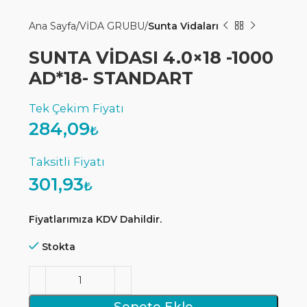
Ana Sayfa
VİDA GRUBU
Sunta Vidaları
SUNTA VİDASI 4.0×18 -1000
AD*18- STANDART
284,09
₺
301,93
₺
Fiyatlarımıza KDV Dahildir.
Stokta
Sepete Ekle