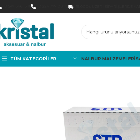
0 547 646 16 16
0 224 777 00 72
15.000₺ ÜZERI SIPARIŞLERDE K
TÜM KATEGORILER
NALBUR MALZEMELERİ
S