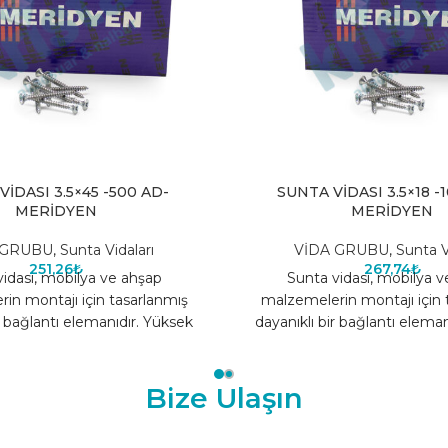
İDASI 3.5×45 -500 AD-
SUNTA VİDASI 3.5×18 -
MERİDYEN
MERİDYEN
 GRUBU
,
Sunta Vidaları
VİDA GRUBU
,
Sunta V
251,26
₺
267,74
₺
idası, mobilya ve ahşap
Sunta vidası, mobilya 
in montajı için tasarlanmış
malzemelerin montajı için 
r bağlantı elemanıdır. Yüksek
dayanıklı bir bağlantı elema
k yapısı sayesinde uzun ömürlü
kaliteli çelik yapısı sayesin
Bize Ulaşın