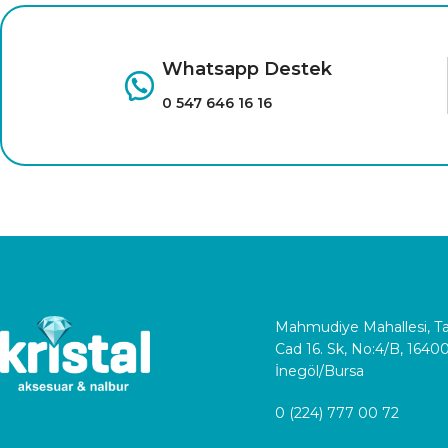
Whatsapp Destek
0 547 646 16 16
Mahmudiye Mahallesi, 
Cad 16. Sk, No:4/B, 1640
İnegöl/Bursa
0 (224) 777 00 72