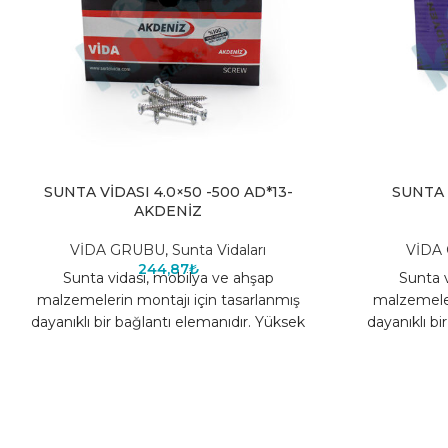
SUNTA VİDASI 4.0×50 -500 AD*13-
SUNTA V
AKDENİZ
VİDA GRUBU
,
Sunta Vidaları
VİDA
244,87
₺
Sunta vidası, mobilya ve ahşap
Sunta v
malzemelerin montajı için tasarlanmış
malzemeler
dayanıklı bir bağlantı elemanıdır. Yüksek
dayanıklı bi
kaliteli çelik yapısı sayesinde uzun ömürlü
kaliteli çeli