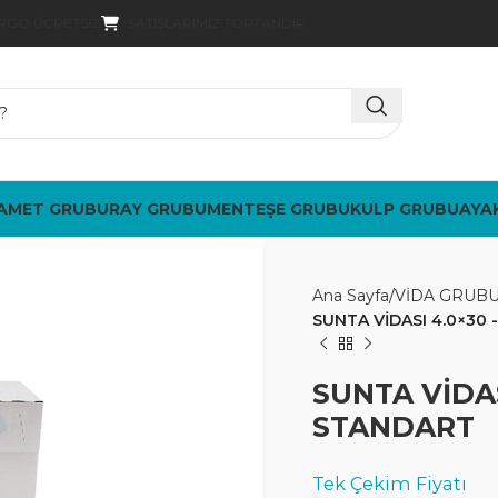
SATIŞLARIMIZ TOPTANDIR
ARGO ÜCRETSIZ
AMET GRUBU
RAY GRUBU
MENTEŞE GRUBU
KULP GRUBU
AYA
Ana Sayfa
VİDA GRUB
SUNTA VİDASI 4.0×30 
SUNTA VİDAS
STANDART