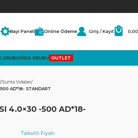
0
Bayi Paneli
Online Ödeme
Giriş / Kayıt
0,00
K GRUBU
VİDA GRUBU
OUTLET
U
Sunta Vidaları
-500 AD*18- STANDART
I 4.0×30 -500 AD*18-