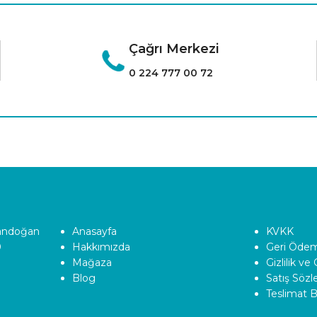
Çağrı Merkezi
0 224 777 00 72
Tandoğan
Anasayfa
KVKK
0
Hakkımızda
Geri Ödeme
Mağaza
Gizlilik ve
Blog
Satış Söz
Teslimat Bi