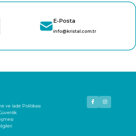
E-Posta
info@kristal.com.tr
 ve İade Politikası
 Güvenlik
leşmesi
lgileri