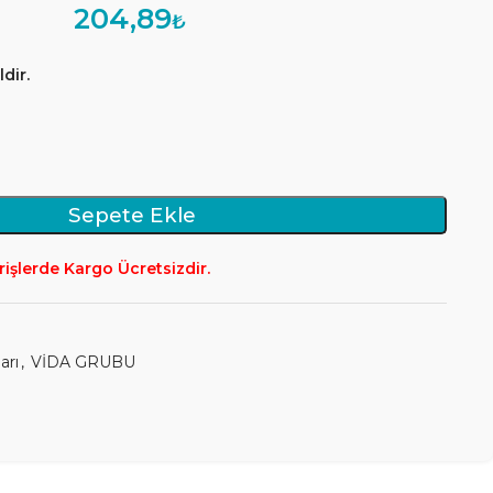
204,89
₺
dir.
Sepete Ekle
rişlerde Kargo Ücretsizdir.
arı
,
VİDA GRUBU