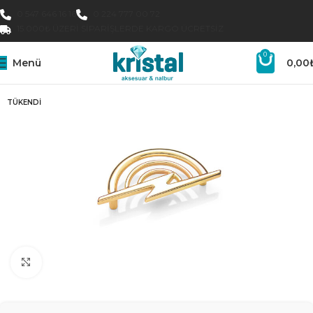
0 547 646 16 16
0 224 777 00 72
15.000₺ ÜZERI SIPARIŞLERDE KARGO ÜCRETSIZ
0
Menü
0,00
TÜKENDI
Büyütmek için tıklayın