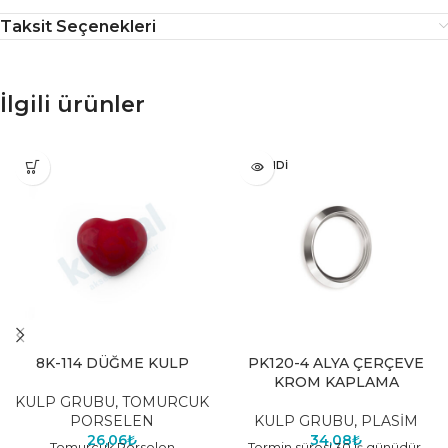
Taksit Seçenekleri
İlgili ürünler
TÜKENDI
8K-114 DÜĞME KULP
PK120-4 ALYA ÇERÇEVE
KROM KAPLAMA
KULP GRUBU
,
TOMURCUK
PORSELEN
KULP GRUBU
,
PLASİM
26,06
₺
34,08
₺
Tomurcuk Porselen
Termin süresi 30 iş günüdür.