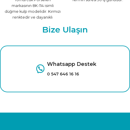
markasının 8K-114 isimli
düğme kulp modelidir. Kırmızı
renktedir ve dayanıklı
malzemeden üretilmiştir.
Bize Ulaşın
Farklı renk seçenekleri için
tıklayınız.
Whatsapp Destek
0 547 646 16 16