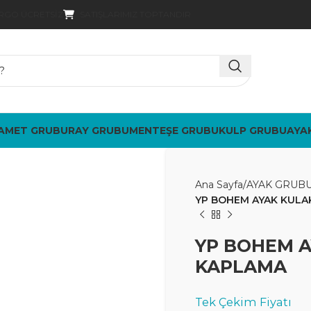
SATIŞLARIMIZ TOPTANDIR
ARGO ÜCRETSIZ
AMET GRUBU
RAY GRUBU
MENTEŞE GRUBU
KULP GRUBU
AYA
Ana Sayfa
AYAK GRUB
YP BOHEM AYAK KULAK
YP BOHEM AY
KAPLAMA