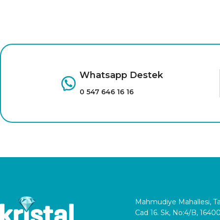
Whatsapp Destek
0 547 646 16 16
Mahmudiye Mahallesi, 
Cad 16. Sk, No:4/B, 1640