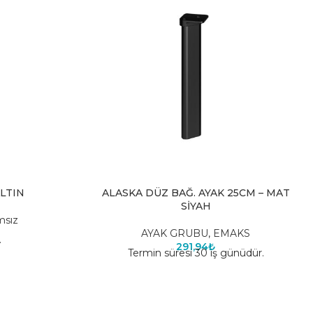
ALTIN
ALASKA DÜZ BAĞ. AYAK 25CM – MAT
SİYAH
msız
AYAK GRUBU
,
EMAKS
.
291,94
₺
Termin süresi 30 iş günüdür.