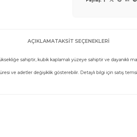
AÇIKLAMA
TAKSIT SEÇENEKLERI
sekliğe sahiptir, kubik kaplamalı yüzeye sahiptir ve dayanıklı m
 ve adetler değişiklik gösterebilir. Detaylı bilgi için satış temsil