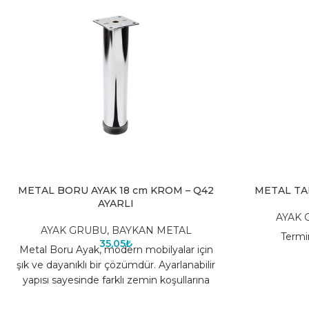
METAL BORU AYAK 18 cm KROM – Q42
METAL TA
AYARLI
AYAK 
AYAK GRUBU
,
BAYKAN METAL
Termi
35,05
₺
Metal Boru Ayak, modern mobilyalar için
şık ve dayanıklı bir çözümdür. Ayarlanabilir
yapısı sayesinde farklı zemin koşullarına
uyum sağlar, mobilyaların