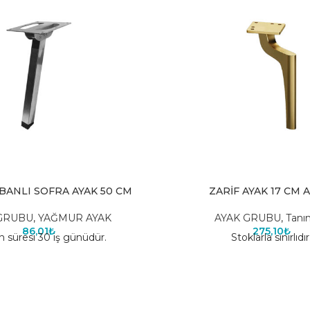
BANLI SOFRA AYAK 50 CM
ZARİF AYAK 17 CM 
GRUBU
,
YAĞMUR AYAK
AYAK GRUBU
,
Tanı
86,01
₺
275,10
₺
n süresi 30 iş günüdür.
Stoklarla sınırlıdır