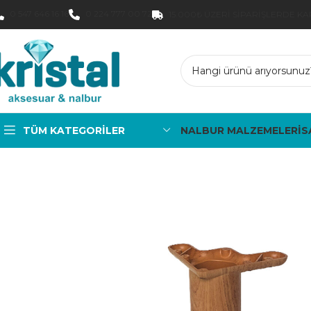
0 547 646 16 16
0 224 777 00 72
15.000₺ ÜZERI SIPARIŞLERDE K
TÜM KATEGORILER
NALBUR MALZEMELERİ
S