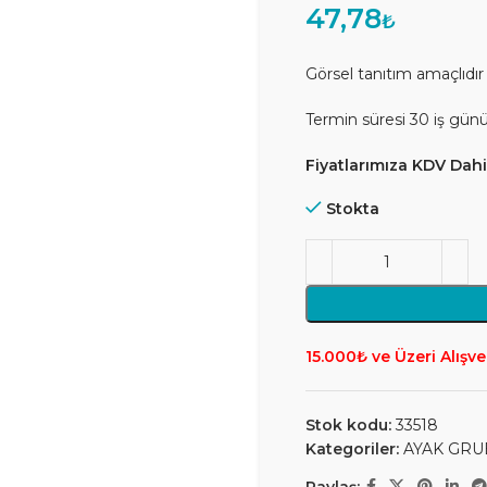
47,78
₺
Görsel tanıtım amaçlıdır
Termin süresi 30 iş gün
Fiyatlarımıza KDV Dahil
Stokta
15.000₺ ve Üzeri Alışve
Stok kodu:
33518
Kategoriler:
AYAK GRU
Paylaş: