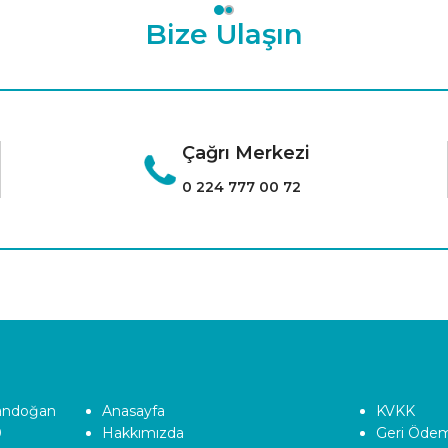
Bize Ulaşın
Çağrı Merkezi
0 224 777 00 72
Tandoğan
Anasayfa
KVKK
0
Hakkımızda
Geri Ödeme