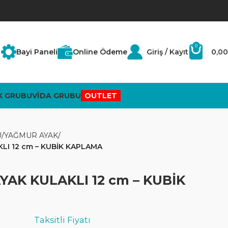
0
Bayi Paneli
Online Ödeme
Giriş / Kayıt
0,00
K GRUBU
VİDA GRUBU
OUTLET
U
YAĞMUR AYAK
LI 12 cm – KUBİK KAPLAMA
AK KULAKLI 12 cm – KUBİK