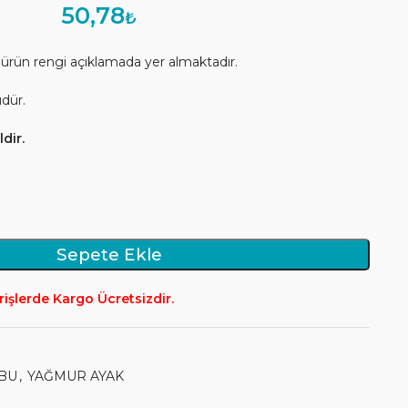
50,78
₺
 ürün rengi açıklamada yer almaktadır.
üdür.
dir.
Sepete Ekle
rişlerde Kargo Ücretsizdir.
BU
,
YAĞMUR AYAK