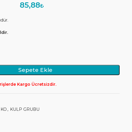
85,88
₺
üdür.
dir.
Sepete Ekle
rişlerde Kargo Ücretsizdir.
NKO
,
KULP GRUBU