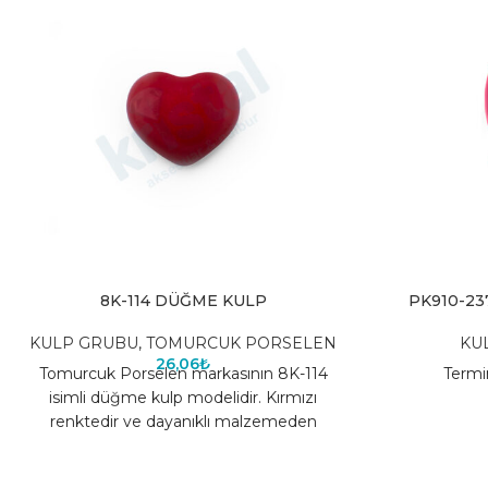
8K-114 DÜĞME KULP
PK910-2
KULP GRUBU
,
TOMURCUK PORSELEN
KU
26,06
₺
Tomurcuk Porselen markasının 8K-114
Termi
isimli düğme kulp modelidir. Kırmızı
renktedir ve dayanıklı malzemeden
üretilmiştir. Farklı renk seçenekleri için
tıklayınız.