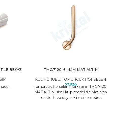
MPLE BEYAZ
TMC.7120. 64 MM MAT ALTIN
SİM
KULP GRUBU
,
TOMURCUK PORSELEN
57,92
₺
nüdür.
Tomurcuk Porselen markasının TMC.7120.
MAT ALTIN isimli kulp modelidir. Mat altın
renktedir ve dayanıklı malzemeden
üretilmiştir.