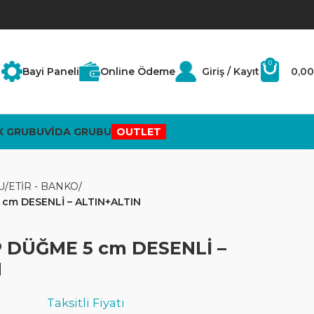
0
Bayi Paneli
Online Ödeme
Giriş / Kayıt
0,00
K GRUBU
VİDA GRUBU
OUTLET
U
ETİR - BANKO
cm DESENLİ – ALTIN+ALTIN
 DÜĞME 5 cm DESENLİ –
N