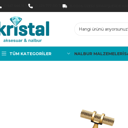
0 547 646 16 16
0 224 777 00 72
15.000₺ ÜZERI SIPARIŞLERDE K
TÜM KATEGORILER
NALBUR MALZEMELERİ
S