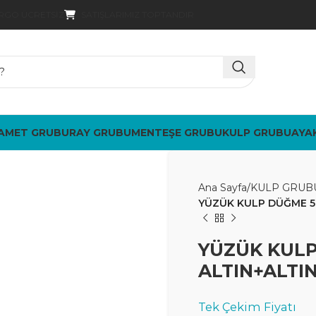
SATIŞLARIMIZ TOPTANDIR
ARGO ÜCRETSIZ
AMET GRUBU
RAY GRUBU
MENTEŞE GRUBU
KULP GRUBU
AYA
Ana Sayfa
KULP GRUB
YÜZÜK KULP DÜĞME 5 
YÜZÜK KULP
ALTIN+ALTI