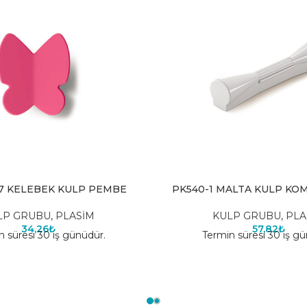
37 KELEBEK KULP PEMBE
PK540-1 MALTA KULP KO
LP GRUBU
,
PLASİM
KULP GRUBU
,
PLA
34,26
₺
57,82
₺
n süresi 30 iş günüdür.
Termin süresi 30 iş gü