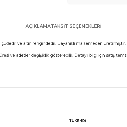
AÇIKLAMA
TAKSIT SEÇENEKLERI
çüdedir ve altın rengindedir. Dayanıklı malzemeden üretilmiştir,
 ve adetler değişiklik gösterebilir. Detaylı bilgi için satış temsil
TÜKENDI