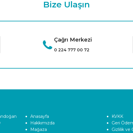
Bize Ulaşın
Çağrı Merkezi
0 224 777 00 72
Tandoğan
Anasayfa
KVKK
0
Hakkımızda
Geri Ödeme
Mağaza
Gizlilik ve