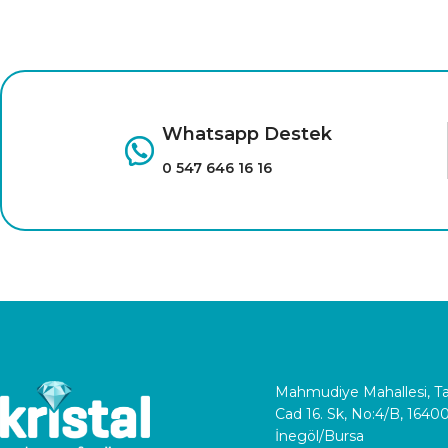
Whatsapp Destek
0 547 646 16 16
Mahmudiye Mahallesi, 
Cad 16. Sk, No:4/B, 1640
İnegöl/Bursa