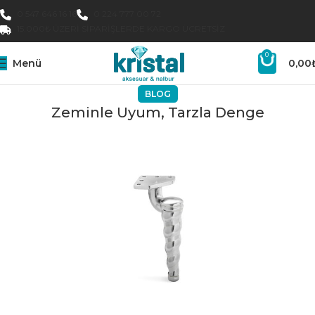
0 547 646 16 16
0 224 777 00 72
15.000₺ ÜZERI SIPARIŞLERDE KARGO ÜCRETSIZ
0
Menü
0,00
BLOG
Zeminle Uyum, Tarzla Denge