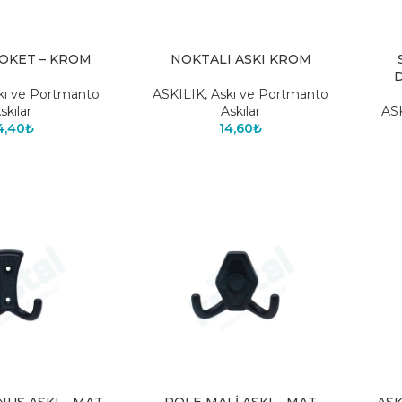
ROKET – KROM
NOKTALI ASKI KROM
D
kı ve Portmanto
ASKILIK
,
Askı ve Portmanto
skılar
Askılar
AS
4,40
₺
14,60
₺