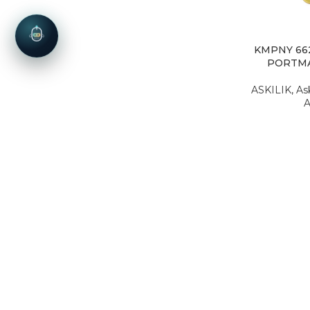
KMPNY 662
PORTMA
ASKILIK
,
As
A
6