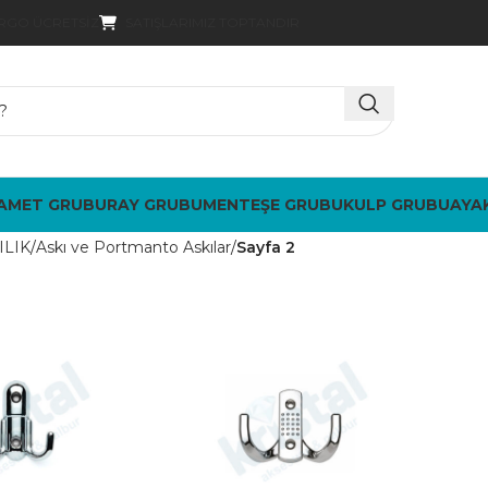
SATIŞLARIMIZ TOPTANDIR
ARGO ÜCRETSIZ
AMET GRUBU
RAY GRUBU
MENTEŞE GRUBU
KULP GRUBU
AYA
ILIK
Askı ve Portmanto Askılar
Sayfa 2