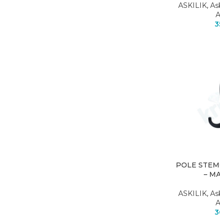
ASKILIK
,
As
A
3
POLE STE
– M
ASKILIK
,
As
A
3