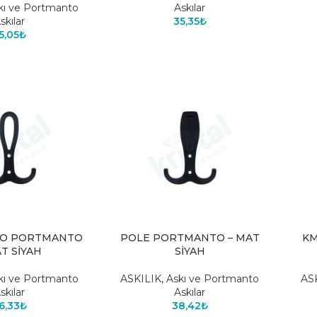
kı ve Portmanto
Askılar
skılar
35,35
₺
5,05
₺
MO PORTMANTO
POLE PORTMANTO – MAT
KM
AT SİYAH
SİYAH
kı ve Portmanto
ASKILIK
,
Askı ve Portmanto
AS
skılar
Askılar
6,33
₺
38,42
₺