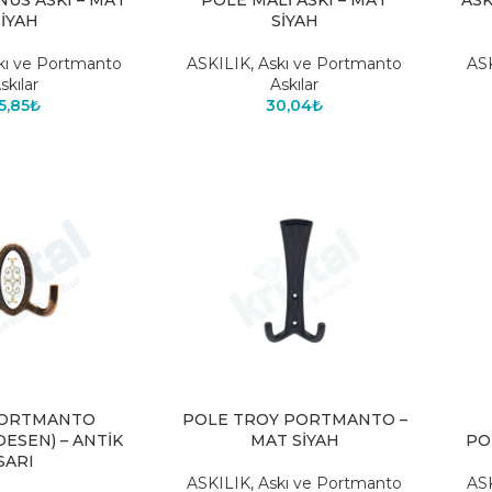
US ASKI – MAT
POLE MALİ ASKI – MAT
ASK
SİYAH
SİYAH
kı ve Portmanto
ASKILIK
,
Askı ve Portmanto
AS
skılar
Askılar
5,85
₺
30,04
₺
PORTMANTO
POLE TROY PORTMANTO –
DESEN) – ANTİK
MAT SİYAH
PO
SARI
ASKILIK
,
Askı ve Portmanto
AS