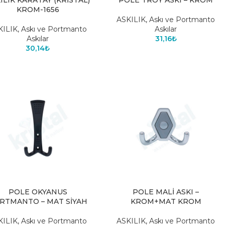
ILIK KARATAY (KRİSTAL)
POLE TROY ASKI – KROM
KROM-1656
ASKILIK
,
Askı ve Portmanto
KILIK
,
Askı ve Portmanto
Askılar
Askılar
31,16
₺
30,14
₺
POLE OKYANUS
POLE MALİ ASKI –
RTMANTO – MAT SİYAH
KROM+MAT KROM
KILIK
,
Askı ve Portmanto
ASKILIK
,
Askı ve Portmanto