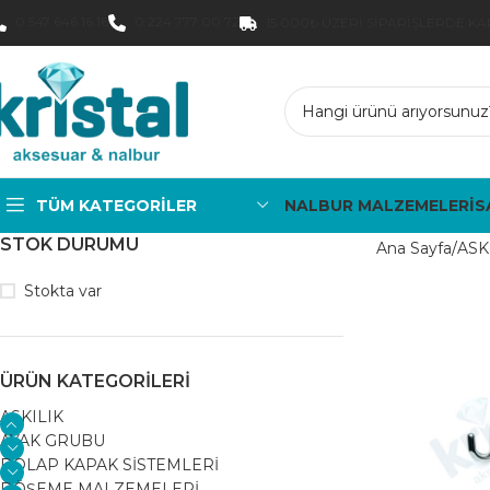
0 547 646 16 16
0 224 777 00 72
15.000₺ ÜZERI SIPARIŞLERDE K
TÜM KATEGORILER
NALBUR MALZEMELERİ
S
STOK DURUMU
Ana Sayfa
ASK
Stokta var
ÜRÜN KATEGORILERI
ASKILIK
AYAK GRUBU
DOLAP KAPAK SİSTEMLERİ
DÖŞEME MALZEMELERİ