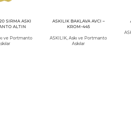
0 SIRMA ASKI
ASKILIK BAKLAVA AVCI –
NTO ALTIN
KROM-445
AS
kı ve Portmanto
ASKILIK
,
Askı ve Portmanto
skılar
Askılar
2,41
₺
63,16
₺