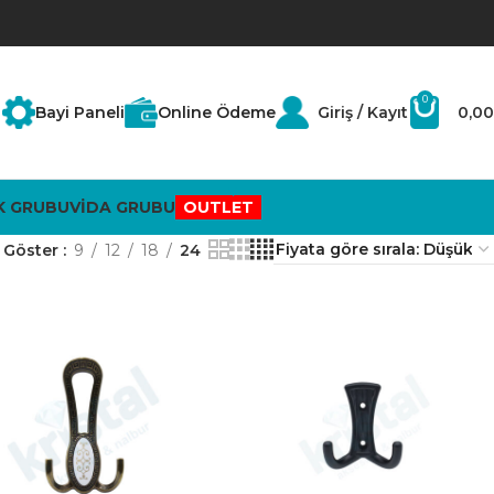
0
Bayi Paneli
Online Ödeme
Giriş / Kayıt
0,00
K GRUBU
VİDA GRUBU
OUTLET
Göster
9
12
18
24