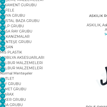
ELKAMENT GURUBU
HAFELE
KİMYA GRUBU
ASKILIK 
KRİSTAL BAZA GRUBU
ASKILIK
,
As
KULP GRUBU
A
MASA RAY GRUBU
1
MEKANİZMALAR
MENTEŞE GRUBU
MESAN
MİS PLASTİK
MOBİLYA AKSESUARLARI
NALBUR MALZEMELERİ
NALBUR MALZEMELERİ
Normal Menteşeler
OUTLET
RAY GRUBU
SAMET GRUBU
STARAX
TEKER GRUBU
VİDA GRUBU