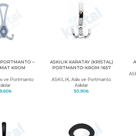
 PORTMANTO –
ASKILIK KARATAY (KRİSTAL)
A
MAT KROM
PORTMANTO-KROM-1657
AS
kı ve Portmanto
ASKILIK
,
Askı ve Portmanto
skılar
Askılar
9,60
₺
50,90
₺