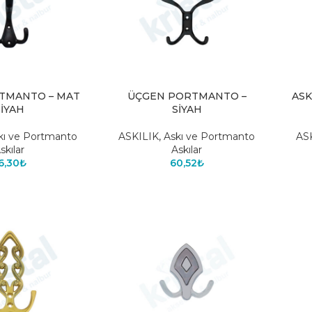
TMANTO – MAT
ÜÇGEN PORTMANTO –
ASK
SİYAH
SİYAH
kı ve Portmanto
ASKILIK
,
Askı ve Portmanto
AS
skılar
Askılar
6,30
₺
60,52
₺