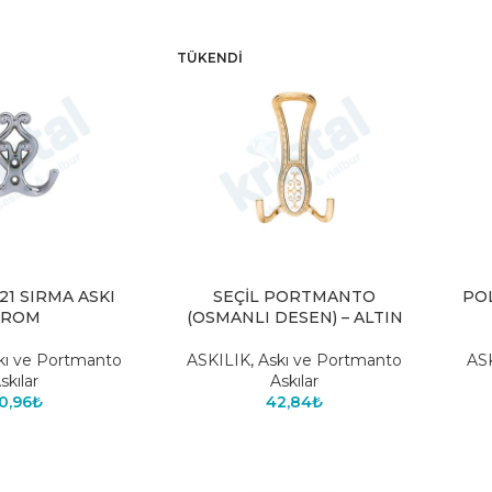
TÜKENDI
1 SIRMA ASKI
SEÇİL PORTMANTO
PO
KROM
(OSMANLI DESEN) – ALTIN
kı ve Portmanto
ASKILIK
,
Askı ve Portmanto
AS
skılar
Askılar
0,96
₺
42,84
₺