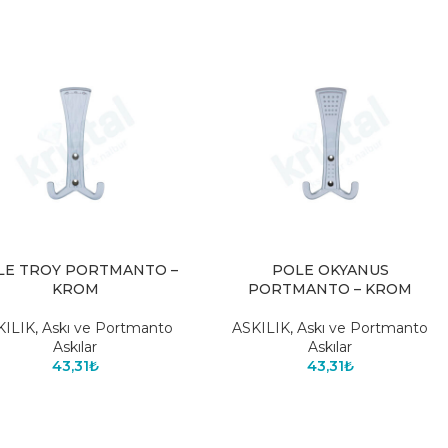
LE TROY PORTMANTO –
POLE OKYANUS
KROM
PORTMANTO – KROM
KILIK
,
Askı ve Portmanto
ASKILIK
,
Askı ve Portmanto
Askılar
Askılar
43,31
₺
43,31
₺