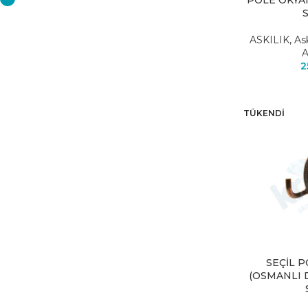
POLE OKYAN
ASKILIK
,
As
A
2
TÜKENDI
SEÇİL 
(OSMANLI 