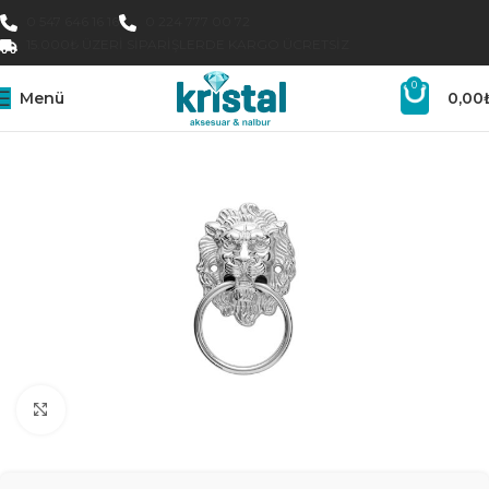
0 547 646 16 16
0 224 777 00 72
15.000₺ ÜZERI SIPARIŞLERDE KARGO ÜCRETSIZ
0
Menü
0,00
Büyütmek için tıklayın