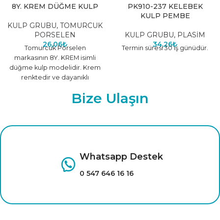
8Y. KREM DÜĞME KULP
PK910-237 KELEBEK
KULP PEMBE
KULP GRUBU
,
TOMURCUK
PORSELEN
KULP GRUBU
,
PLASİM
26,06
₺
34,26
₺
Tomurcuk Porselen
Termin süresi 30 iş günüdür.
markasının 8Y. KREM isimli
düğme kulp modelidir. Krem
renktedir ve dayanıklı
malzemeden üretilmiştir.
Bize Ulaşın
Farklı renk seçenekleri için
tıklayınız.
Whatsapp Destek
0 547 646 16 16