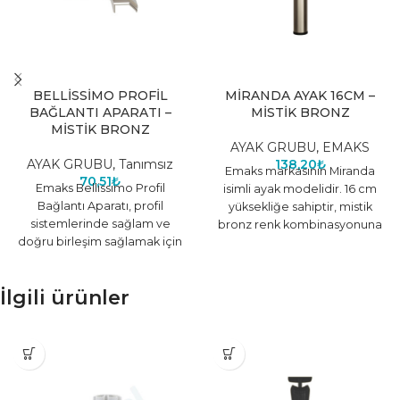
BELLİSSİMO PROFİL
MİRANDA AYAK 16CM –
BAĞLANTI APARATI –
MİSTİK BRONZ
MİSTİK BRONZ
AYAK GRUBU
,
EMAKS
AYAK GRUBU
,
Tanımsız
138,20
₺
Emaks markasının Miranda
70,51
₺
Emaks Bellissimo Profil
isimli ayak modelidir. 16 cm
Bağlantı Aparatı, profil
yüksekliğe sahiptir, mistik
sistemlerinde sağlam ve
bronz renk kombinasyonuna
doğru birleşim sağlamak için
sahiptir ve dayanıklı
tasarlanmıştır. Özel alaşım
malzemeden üretilmiştir.
yapısı sayesinde yüksek
Teslimat
İlgili ürünler
tutunma