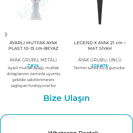
AYARLI MUTFAK AYAK
LEGEND X AYAK 21 cm –
PLAST.10-15 cm-BEYAZ
MAT SİYAH
AYAK GRUBU
,
METALİ
AYAK GRUBU
,
ÜNLÜ
7,82
₺
206,87
₺
Ayarlı mutfak ayağı, mutfak
Termin süresi 30 iş günüdür.
dolaplarının zeminle uyumlu
şekilde sabitlenmesini
sağlayan fonksiyonel bir
mobilya aksesuarıdır.
Bize Ulaşın
Yükseklik ayarı yapılabilen
yapısı sayesinde farklı