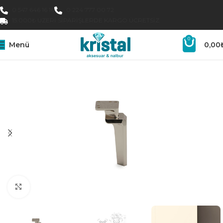
0 547 646 16 16
0 224 777 00 72
15.000₺ ÜZERI SIPARIŞLERDE KARGO ÜCRETSIZ
0
Menü
0,00
Büyütmek için tıklayın