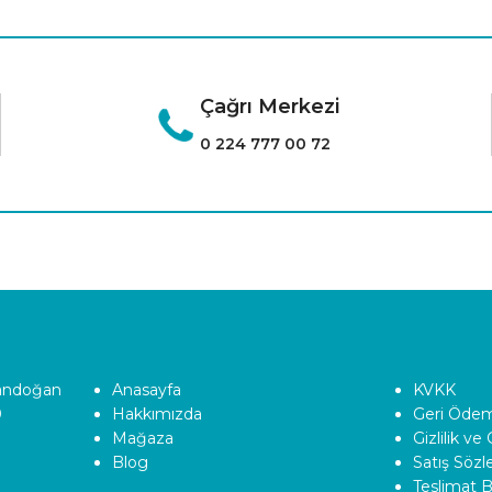
Çağrı Merkezi
0 224 777 00 72
Tandoğan
Anasayfa
KVKK
0
Hakkımızda
Geri Ödeme
Mağaza
Gizlilik ve
Blog
Satış Söz
Teslimat Bi