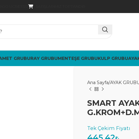
SATIŞLARIMIZ TOPTANDIR
ARGO ÜCRETSIZ
AMET GRUBU
RAY GRUBU
MENTEŞE GRUBU
KULP GRUBU
AYA
Ana Sayfa
AYAK GRUB
SMART AYAK 
G.KROM+D.M
445,42
₺