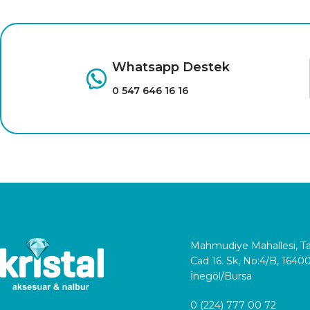
Whatsapp Destek
0 547 646 16 16
Mahmudiye Mahallesi, 
Cad 16. Sk, No:4/B, 1640
İnegöl/Bursa
0 (224) 777 00 72