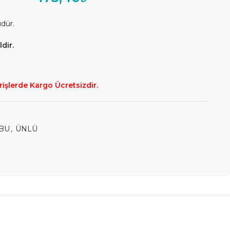
üdür.
dir.
rişlerde Kargo Ücretsizdir.
BU
,
ÜNLÜ