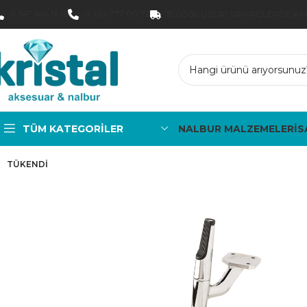
0 547 646 16 16
0 224 777 00 72
15.000₺ ÜZERI SIPARIŞLERDE K
TÜM KATEGORILER
NALBUR MALZEMELERİ
S
TÜKENDI