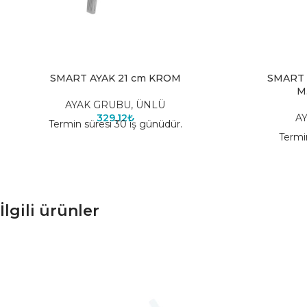
SMART AYAK 21 cm KROM
SMART 
M
AYAK GRUBU
,
ÜNLÜ
329,12
₺
A
Termin süresi 30 iş günüdür.
Termi
İlgili ürünler