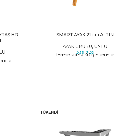
YTAŞI+D.
SMART AYAK 21 cm ALTIN
M
AYAK GRUBU
,
ÜNLÜ
LÜ
339,02
₺
Termin süresi 30 iş günüdür.
nüdür.
TÜKENDI