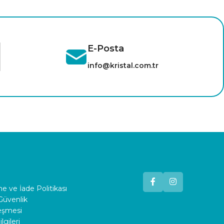
E-Posta
info@kristal.com.tr
 ve İade Politikası
 Güvenlik
leşmesi
lgileri