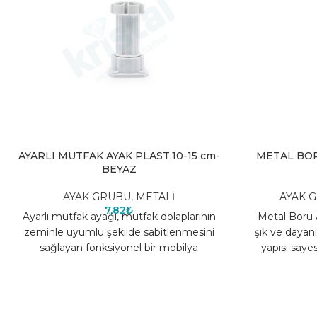
AYARLI MUTFAK AYAK PLAST.10-15 cm-
METAL BOR
BEYAZ
AYAK GRUBU
,
METALİ
AYAK 
7,82
₺
Ayarlı mutfak ayağı, mutfak dolaplarının
Metal Boru 
zeminle uyumlu şekilde sabitlenmesini
şık ve dayanı
sağlayan fonksiyonel bir mobilya
yapısı sayes
aksesuarıdır. Yükseklik ayarı yapılabilen
uyum
yapısı sayesinde farklı