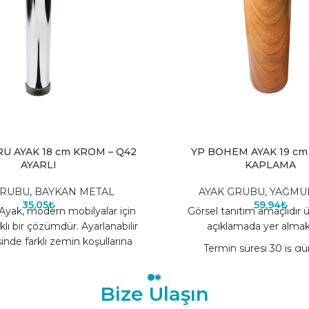
U AYAK 18 cm KROM – Q42
YP BOHEM AYAK 19 cm 
AYARLI
KAPLAMA
GRUBU
,
BAYKAN METAL
AYAK GRUBU
,
YAĞMU
35,05
₺
59,94
₺
Ayak, modern mobilyalar için
Görsel tanıtım amaçlıdır 
klı bir çözümdür. Ayarlanabilir
açıklamada yer almak
inde farklı zemin koşullarına
Termin süresi 30 iş gü
 sağlar, mobilyaların
Bize Ulaşın