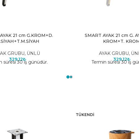
AYAK 21 cm G.KROM+D.
SMART AYAK 21 cm G. A
.SİYAH+T.M.SİYAH
KROM+T. KRO
YAK GRUBU
,
ÜNLÜ
AYAK GRUBU
,
ÜN
329,12
₺
329,12
₺
n süresi 30 iş günüdür.
Termin süresi 30 iş gü
TÜKENDI