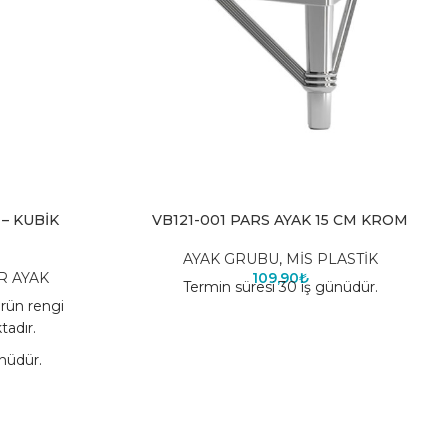
– KUBİK
VB121-001 PARS AYAK 15 CM KROM
AYAK GRUBU
,
MİS PLASTİK
R AYAK
109,90
₺
Termin süresi 30 iş günüdür.
ürün rengi
tadır.
nüdür.