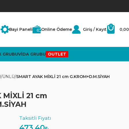
0
Bayi Paneli
Online Ödeme
Giriş / Kayıt
0,00
K GRUBU
VİDA GRUBU
OUTLET
U
ÜNLÜ
SMART AYAK MİXLİ 21 cm G.KROM+D.M.SİYAH
MİXLİ 21 cm
.SİYAH
473,40
₺