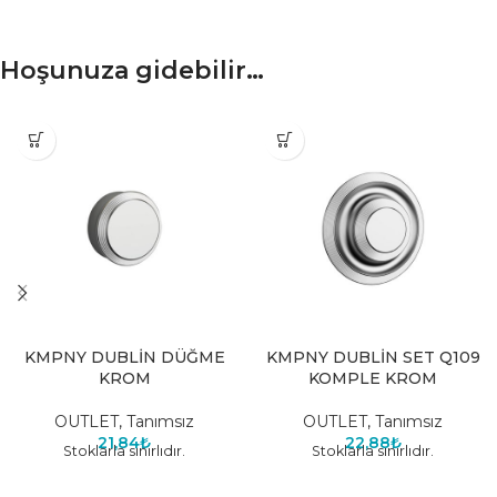
Hoşunuza gidebilir…
KMPNY DUBLİN DÜĞME
KMPNY DUBLİN SET Q109
KROM
KOMPLE KROM
OUTLET
,
Tanımsız
OUTLET
,
Tanımsız
21,84
₺
22,88
₺
Stoklarla sınırlıdır.
Stoklarla sınırlıdır.