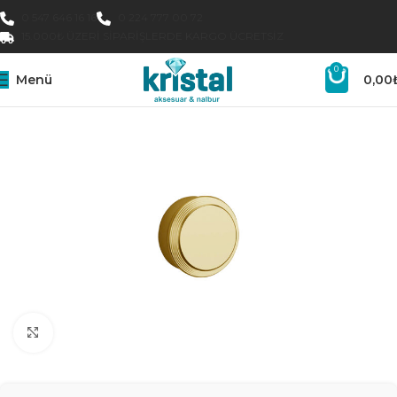
0 547 646 16 16
0 224 777 00 72
15.000₺ ÜZERI SIPARIŞLERDE KARGO ÜCRETSIZ
0
Menü
0,00
Büyütmek için tıklayın