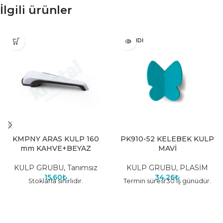
İlgili ürünler
TÜKENDI
KMPNY ARAS KULP 160
PK910-52 KELEBEK KULP
mm KAHVE+BEYAZ
MAVİ
KULP GRUBU
,
Tanımsız
KULP GRUBU
,
PLASİM
15,60
₺
34,26
₺
Stoklarla sınırlıdır.
Termin süresi 30 iş günüdür.