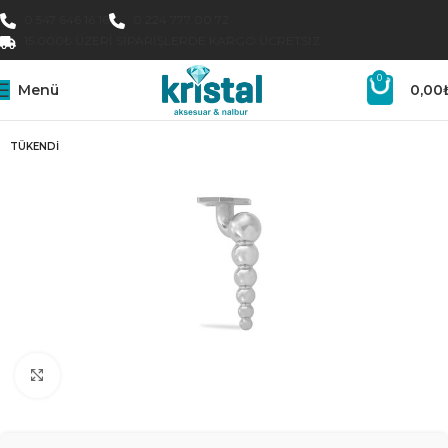
0 547 646 16 16
0 224 777 00 72
15.000₺ ÜZERI SIPARIŞLERDE KARGO ÜCRETSIZ
0
Menü
0,00
TÜKENDI
Büyütmek için tıklayın