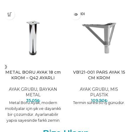
TÜKENDI
METAL BORU AYAK 18 cm
VB121-001 PARS AYAK 15
KROM – Q42 AYARLI
CM KROM
AYAK GRUBU
,
BAYKAN
AYAK GRUBU
,
MİS
METAL
PLASTİK
35,05
₺
109,90
₺
Metal Boru Ayak, modern
Termin süresi 30 iş günüdür.
mobilyalar için şık ve dayanıklı
bir çözümdür. Ayarlanabilir
yapısı sayesinde farklı zemin
koşullarına uyum sağlar,