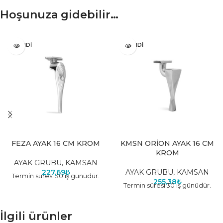
Hoşunuza gidebilir…
TÜKENDI
TÜKENDI
FEZA AYAK 16 CM KROM
KMSN ORİON AYAK 16 CM
KROM
AYAK GRUBU
,
KAMSAN
227,69
₺
AYAK GRUBU
,
KAMSAN
Termin süresi 30 iş günüdür.
255,38
₺
Termin süresi 30 iş günüdür.
İlgili ürünler