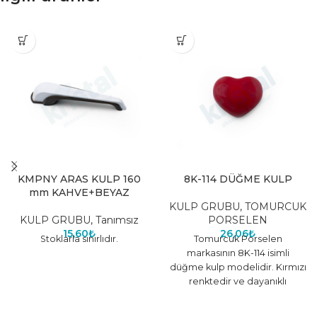
KMPNY ARAS KULP 160
8K-114 DÜĞME KULP
mm KAHVE+BEYAZ
KULP GRUBU
,
TOMURCUK
KULP GRUBU
,
Tanımsız
PORSELEN
15,60
₺
26,06
₺
Stoklarla sınırlıdır.
Tomurcuk Porselen
markasının 8K-114 isimli
düğme kulp modelidir. Kırmızı
renktedir ve dayanıklı
malzemeden üretilmiştir.
Farklı renk seçenekleri için