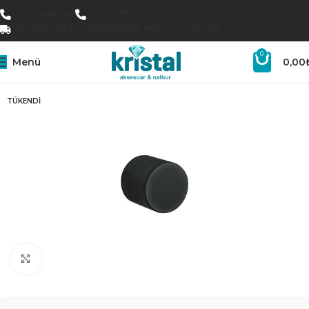
0 547 646 16 16
0 224 777 00 72
15.000₺ ÜZERI SIPARIŞLERDE KARGO ÜCRETSIZ
0
Menü
0,00
TÜKENDI
Büyütmek için tıklayın