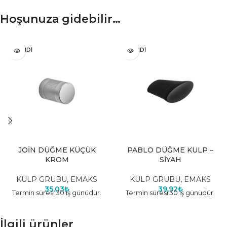
Hoşunuza gidebilir…
TÜKENDI
TÜKENDI
JOİN DÜĞME KÜÇÜK
PABLO DÜĞME KULP –
KROM
SİYAH
KULP GRUBU
,
EMAKS
KULP GRUBU
,
EMAKS
35,03
₺
39,92
₺
Termin süresi 30 iş günüdür.
Termin süresi 30 iş günüdür.
İlgili ürünler