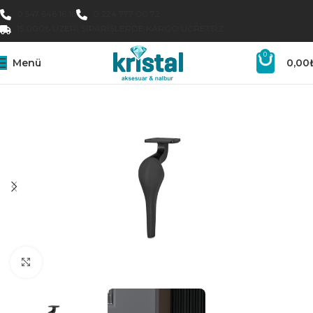
0 547 646 16 16
0 224 777 00 72
15.000₺ ÜZERI SIPARIŞLERDE KARGO ÜCRETSIZ
0
Menü
0,00
Büyütmek için tıklayın