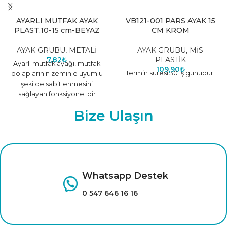
AYARLI MUTFAK AYAK
VB121-001 PARS AYAK 15
PLAST.10-15 cm-BEYAZ
CM KROM
AYAK GRUBU
,
METALİ
AYAK GRUBU
,
MİS
7,82
₺
PLASTİK
Ayarlı mutfak ayağı, mutfak
109,90
₺
Termin süresi 30 iş günüdür.
dolaplarının zeminle uyumlu
şekilde sabitlenmesini
sağlayan fonksiyonel bir
mobilya aksesuarıdır.
Bize Ulaşın
Yükseklik ayarı yapılabilen
yapısı sayesinde farklı
Whatsapp Destek
0 547 646 16 16