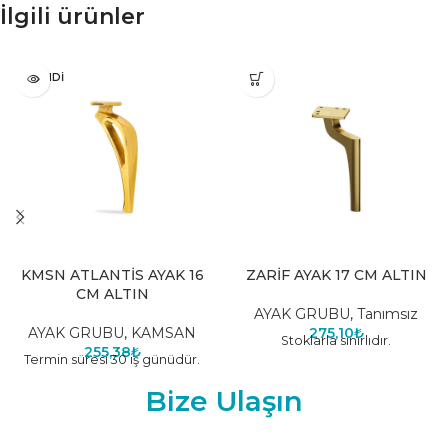
İlgili ürünler
TÜKENDI
KMSN ATLANTİS AYAK 16
ZARİF AYAK 17 CM ALTIN
CM ALTIN
AYAK GRUBU
,
Tanımsız
AYAK GRUBU
,
KAMSAN
275,10
₺
Stoklarla sınırlıdır.
255,38
₺
Termin süresi 30 iş günüdür.
Bize Ulaşın