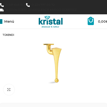
0 547 646 16 16
0 224 777 00 72
15.000₺ ÜZERI SIPARIŞLERDE KARGO ÜCRETSIZ
0
Menü
0,00
TÜKENDI
Büyütmek için tıklayın