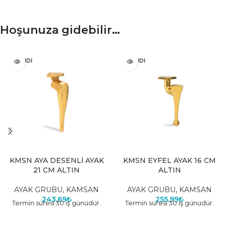
Hoşunuza gidebilir…
TÜKENDI
TÜKENDI
KMSN AYA DESENLİ AYAK
KMSN EYFEL AYAK 16 CM
21 CM ALTIN
ALTIN
AYAK GRUBU
,
KAMSAN
AYAK GRUBU
,
KAMSAN
243,69
₺
255,99
₺
Termin süresi 30 iş günüdür.
Termin süresi 30 iş günüdür.