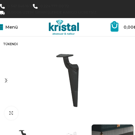
0 547 646 16 16
0 224 777 00 72
15.000₺ ÜZERI SIPARIŞLERDE KARGO ÜCRETSIZ
0
Menü
0,00
TÜKENDI
Büyütmek için tıklayın