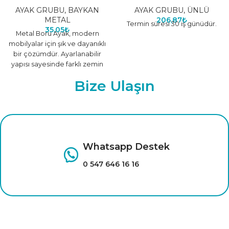
AYAK GRUBU
,
BAYKAN
AYAK GRUBU
,
ÜNLÜ
METAL
206,87
₺
Termin süresi 30 iş günüdür.
35,05
₺
Metal Boru Ayak, modern
mobilyalar için şık ve dayanıklı
bir çözümdür. Ayarlanabilir
yapısı sayesinde farklı zemin
koşullarına uyum sağlar,
Bize Ulaşın
mobilyaların
Whatsapp Destek
0 547 646 16 16