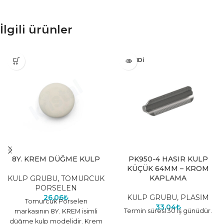
İlgili ürünler
TÜKENDI
8Y. KREM DÜĞME KULP
PK950-4 HASIR KULP
KÜÇÜK 64MM – KROM
KAPLAMA
KULP GRUBU
,
TOMURCUK
PORSELEN
26,06
₺
KULP GRUBU
,
PLASİM
Tomurcuk Porselen
33,04
₺
Termin süresi 30 iş günüdür.
markasının 8Y. KREM isimli
düğme kulp modelidir. Krem