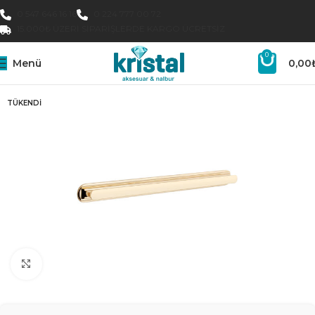
0 547 646 16 16
0 224 777 00 72
15.000₺ ÜZERI SIPARIŞLERDE KARGO ÜCRETSIZ
0
Menü
0,00
TÜKENDI
Büyütmek için tıklayın