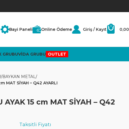
0
Bayi Paneli
Online Ödeme
Giriş / Kayıt
0,00
K GRUBU
VİDA GRUBU
OUTLET
U
BAYKAN METAL
m MAT SİYAH – Q42 AYARLI
 AYAK 15 cm MAT SİYAH – Q42