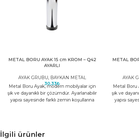
METAL BORU AYAK 15 cm KROM – Q42
METAL BOR
AYARLI
AYAK GRUBU
,
BAYKAN METAL
AYAK 
30,33
₺
Metal Boru Ayak, modern mobilyalar için
Metal Boru 
şık ve dayanıklı bir çözümdür. Ayarlanabilir
şık ve dayanı
yapısı sayesinde farklı zemin koşullarına
yapısı sayes
uyum sağlar, mobilyaların
uyum
İlgili ürünler