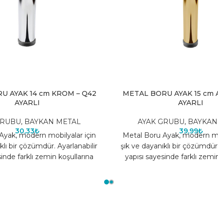
U AYAK 14 cm KROM – Q42
METAL BORU AYAK 15 cm A
AYARLI
AYARLI
GRUBU
,
BAYKAN METAL
AYAK GRUBU
,
BAYKAN
30,33
₺
39,99
₺
Ayak, modern mobilyalar için
Metal Boru Ayak, modern mob
klı bir çözümdür. Ayarlanabilir
şık ve dayanıklı bir çözümdür.
inde farklı zemin koşullarına
yapısı sayesinde farklı zemi
 sağlar, mobilyaların
uyum sağlar, mobilya