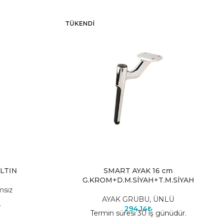
TÜKENDI
ALTIN
SMART AYAK 16 cm
G.KROM+D.M.SİYAH+T.M.SİYAH
msız
AYAK GRUBU
,
ÜNLÜ
.
294,14
₺
Termin süresi 30 iş günüdür.