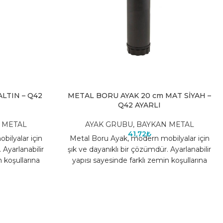
LTIN – Q42
METAL BORU AYAK 20 cm MAT SİYAH –
Q42 AYARLI
 METAL
AYAK GRUBU
,
BAYKAN METAL
41,72
₺
ilyalar için
Metal Boru Ayak, modern mobilyalar için
 Ayarlanabilir
şık ve dayanıklı bir çözümdür. Ayarlanabilir
n koşullarına
yapısı sayesinde farklı zemin koşullarına
ların
uyum sağlar, mobilyaların