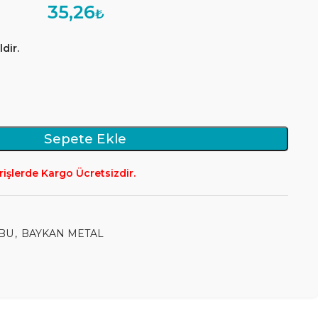
35,26
₺
dir.
Sepete Ekle
rişlerde Kargo Ücretsizdir.
BU
,
BAYKAN METAL