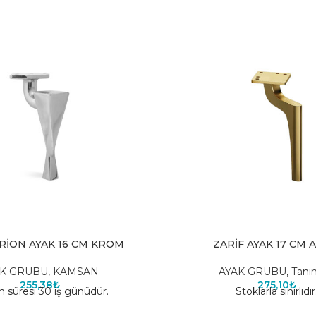
RİON AYAK 16 CM KROM
ZARİF AYAK 17 CM 
AK GRUBU
,
KAMSAN
AYAK GRUBU
,
Tanı
255,38
₺
275,10
₺
n süresi 30 iş günüdür.
Stoklarla sınırlıdır