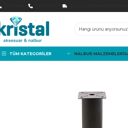
0 547 646 16 16
0 224 777 00 72
15.000₺ ÜZERI SIPARIŞLERDE K
TÜM KATEGORILER
NALBUR MALZEMELERİ
S