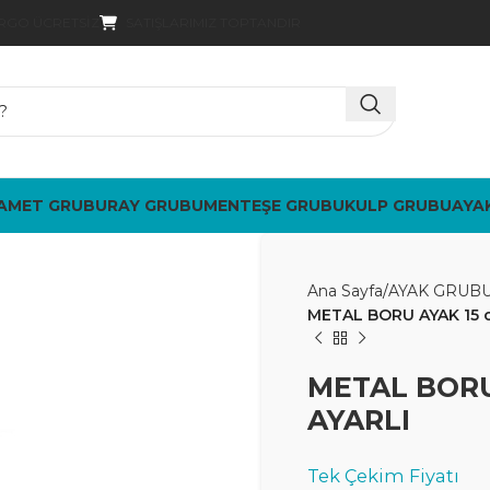
SATIŞLARIMIZ TOPTANDIR
ARGO ÜCRETSIZ
AMET GRUBU
RAY GRUBU
MENTEŞE GRUBU
KULP GRUBU
AYA
Ana Sayfa
AYAK GRUB
METAL BORU AYAK 15 c
METAL BORU
AYARLI