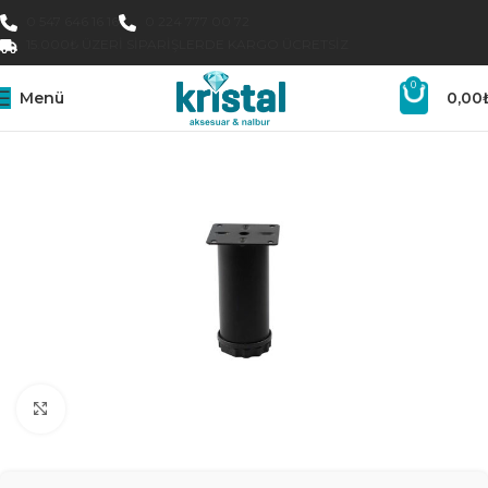
0 547 646 16 16
0 224 777 00 72
15.000₺ ÜZERI SIPARIŞLERDE KARGO ÜCRETSIZ
0
Menü
0,00
Büyütmek için tıklayın