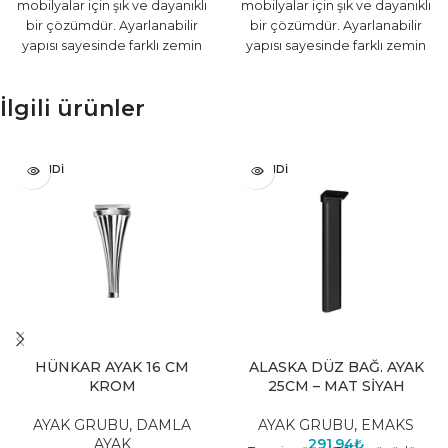
mobilyalar için şık ve dayanıklı
mobilyalar için şık ve dayanıklı
bir çözümdür. Ayarlanabilir
bir çözümdür. Ayarlanabilir
yapısı sayesinde farklı zemin
yapısı sayesinde farklı zemin
koşullarına uyum sağlar,
koşullarına uyum sağlar,
mobilyaların
mobilyaların
İlgili ürünler
TÜKENDI
TÜKENDI
HÜNKAR AYAK 16 CM
ALASKA DÜZ BAĞ. AYAK
KROM
25CM – MAT SİYAH
AYAK GRUBU
,
DAMLA
AYAK GRUBU
,
EMAKS
AYAK
291,94
₺