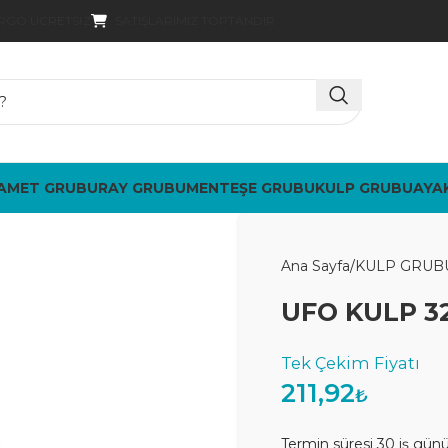
SATIŞLARIMIZ TOPTANDIR
ARGO ÜCRETSIZ
AMET GRUBU
RAY GRUBU
MENTEŞE GRUBU
KULP GRUBU
AYA
Ana Sayfa
KULP GRUB
UFO KULP 3
211,92
₺
Termin süresi 30 iş gün