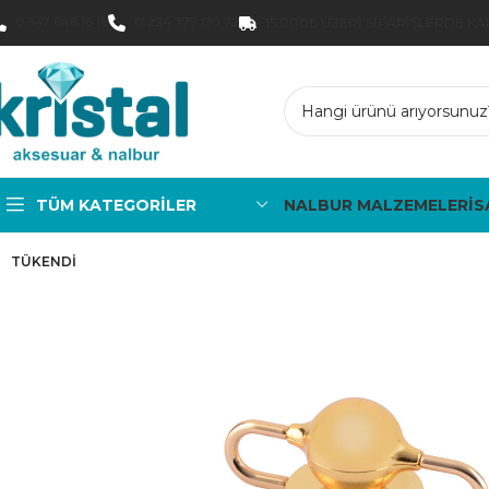
0 547 646 16 16
0 224 777 00 72
15.000₺ ÜZERI SIPARIŞLERDE K
TÜM KATEGORILER
NALBUR MALZEMELERİ
S
TÜKENDI