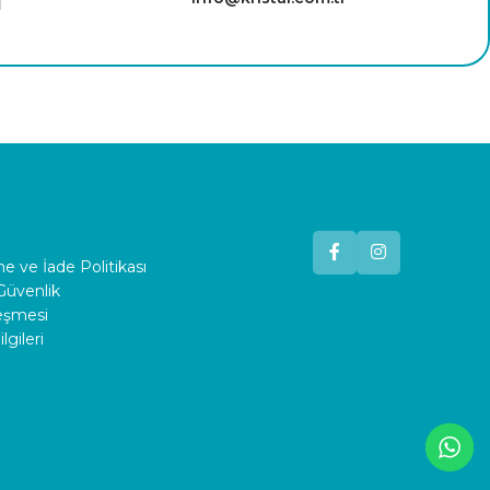
 ve İade Politikası
 Güvenlik
leşmesi
lgileri