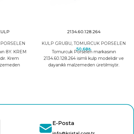
KULP
2134.60.128.264
 PORSELEN
KULP GRUBU
,
TOMURCUK PORSELEN
50,68
₺
nın 8Y. KREM
Tomurcuk Porselen markasının
dir. Krem
2134.60.128.264 isimli kulp modelidir ve
alzemeden
dayanıklı malzemeden üretilmiştir.
enekleri için
E-Posta
info@kristal.com.tr