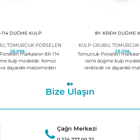
-114 DÜĞME KULP
8Y. KREM DÜĞME 
BU
,
TOMURCUK PORSELEN
KULP GRUBU
,
TOMURCUK
26,06
₺
26,06
₺
orselen markasının 8K-114
Tomurcuk Porselen markası
ğme kulp modelidir. Kırmızı
isimli düğme kulp modeli
r ve dayanıklı malzemeden
renktedir ve dayanıklı m
. Farklı renk seçenekleri için
üretilmiştir. Farklı renk seç
tıklayınız.
tıklayınız.
Bize Ulaşın
Çağrı Merkezi
0 224 777 00 72