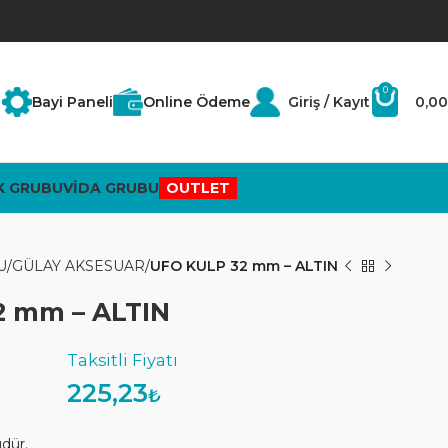
0
Bayi Paneli
Online Ödeme
Giriş / Kayıt
0,00
K GRUBU
VİDA GRUBU
OUTLET
U
GÜLAY AKSESUAR
UFO KULP 32 mm – ALTIN
2 mm – ALTIN
225,23
₺
üdür.