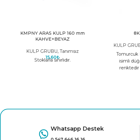
KMPNY ARAS KULP 160 mm
8K
KAHVE+BEYAZ
KULP GRU
KULP GRUBU
,
Tanımsız
Tomurcuk P
15,60
₺
Stoklarla sınırlıdır.
isimli dü
renktedi
üretilmiştir
Whatsapp Destek
0 547 646 16 16