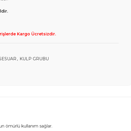
dir.
rişlerde Kargo Ücretsizdir.
SESUAR
,
KULP GRUBU
un ömürlü kullanım sağlar.