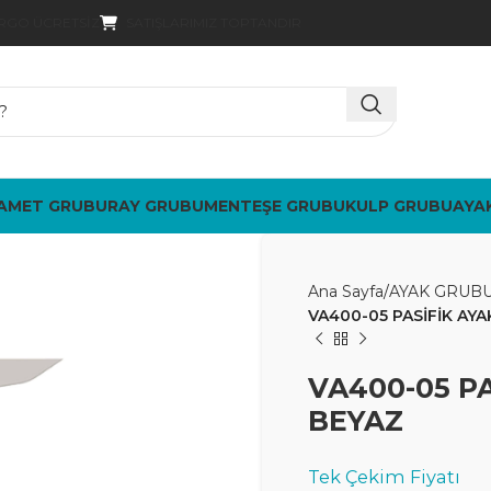
SATIŞLARIMIZ TOPTANDIR
ARGO ÜCRETSIZ
AMET GRUBU
RAY GRUBU
MENTEŞE GRUBU
KULP GRUBU
AYA
Ana Sayfa
AYAK GRUB
VA400-05 PASİFİK AYAK
VA400-05 PA
BEYAZ