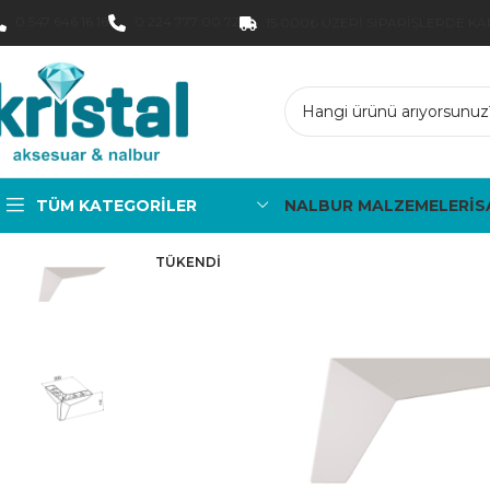
0 547 646 16 16
0 224 777 00 72
15.000₺ ÜZERI SIPARIŞLERDE K
TÜM KATEGORILER
NALBUR MALZEMELERİ
S
TÜKENDI