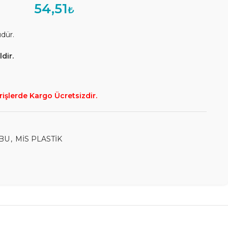
54,51
₺
üdür.
dir.
rişlerde Kargo Ücretsizdir.
BU
,
MİS PLASTİK