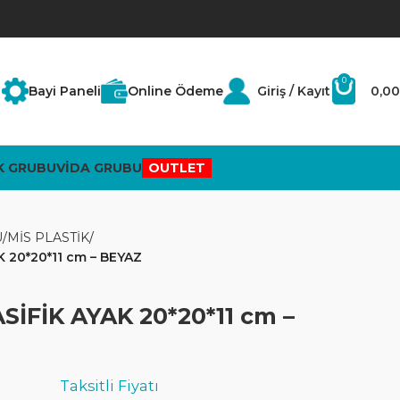
0
Bayi Paneli
Online Ödeme
Giriş / Kayıt
0,00
K GRUBU
VİDA GRUBU
OUTLET
U
MİS PLASTİK
 20*20*11 cm – BEYAZ
SİFİK AYAK 20*20*11 cm –