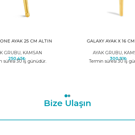
ONE AYAK 25 CM ALTIN
GALAXY AYAK X 16 CM
AK GRUBU
,
KAMSAN
AYAK GRUBU
,
KAM
250,45
₺
300,91
₺
n süresi 30 iş günüdür.
Termin süresi 30 iş gü
Bize Ulaşın