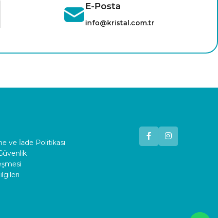
E-Posta
info@kristal.com.tr
 ve İade Politikası
 Güvenlik
leşmesi
lgileri