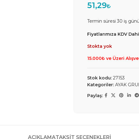
51,29
₺
Termin süresi 30 iş gün
Fiyatlarımıza KDV Dahil
Stokta yok
15.000₺ ve Üzeri Alışve
Stok kodu:
27153
Kategoriler:
AYAK GRU
Paylaş:
AÇIKLAMA
TAKSIT SEÇENEKLERI