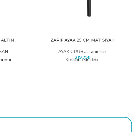
 ALTIN
ZARİF AYAK 25 CM MAT SİYAH
SAN
AYAK GRUBU
,
Tanımsız
319,75
₺
nüdür.
Stoklarla sınırlıdır.