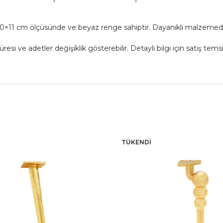
0×20×11 cm ölçüsünde ve beyaz renge sahiptir. Dayanıklı malzemede
 ve adetler değişiklik gösterebilir. Detaylı bilgi için satış temsil
TÜKENDI