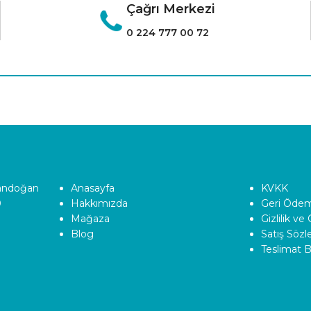
Çağrı Merkezi
0 224 777 00 72
Tandoğan
Anasayfa
KVKK
0
Hakkımızda
Geri Ödeme
Mağaza
Gizlilik ve
Blog
Satış Söz
Teslimat Bi