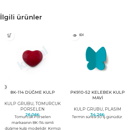
İlgili ürünler
TÜKENDI
8K-114 DÜĞME KULP
PK910-52 KELEBEK KULP
MAVİ
KULP GRUBU
,
TOMURCUK
PORSELEN
KULP GRUBU
,
PLASİM
26,06
₺
34,26
₺
Tomurcuk Porselen
Termin süresi 30 iş günüdür.
markasının 8K-114 isimli
düğme kulp modelidir. Kırmızı