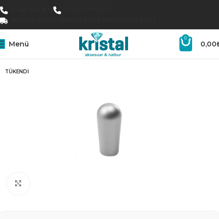
0 547 646 16 16
0 224 777 00 72
15.000₺ ÜZERI SIPARIŞLERDE KARGO ÜCRETSIZ
0
Menü
0,00
TÜKENDI
Büyütmek için tıklayın