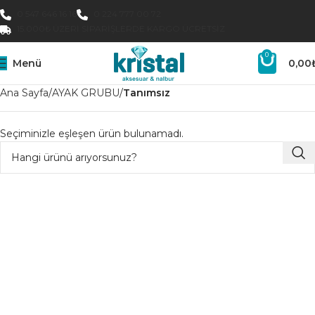
0 547 646 16 16
0 224 777 00 72
15.000₺ ÜZERI SIPARIŞLERDE KARGO ÜCRETSIZ
0
Menü
0,00
Ana Sayfa
AYAK GRUBU
Tanımsız
Seçiminizle eşleşen ürün bulunamadı.