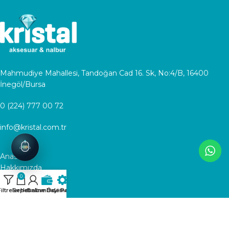
Mahmudiye Mahallesi, Tandoğan Cad 16. Sk, No:4/B, 16400
İnegöl/Bursa
0 (224) 777 00 72
info@kristal.com.tr
Anasayfa
Hakkımızda
0
Mağaza
Blog
iltreler
Sepet
Hesabım
Online Ödeme
Bayi Paneli
KVKK