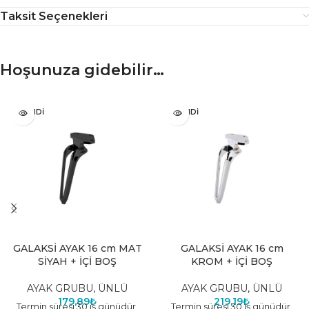
Taksit Seçenekleri
Hoşunuza gidebilir…
TÜKENDI
TÜKENDI
GALAKSİ AYAK 16 cm MAT
GALAKSİ AYAK 16 cm
SİYAH + İÇİ BOŞ
KROM + İÇİ BOŞ
AYAK GRUBU
,
ÜNLÜ
AYAK GRUBU
,
ÜNLÜ
179,89
₺
219,19
₺
Termin süresi 30 iş günüdür.
Termin süresi 30 iş günüdür.