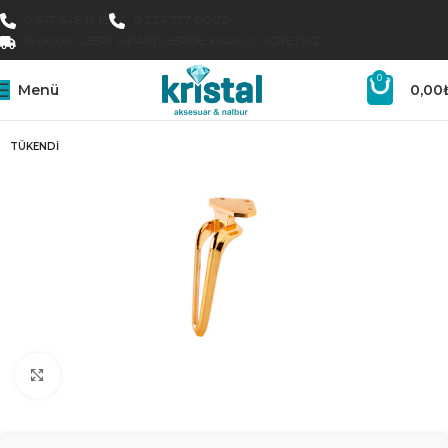
0 547 646 16 16
0 224 777 00 72
15.000₺ ÜZERI SIPARIŞLERDE KARGO ÜCRETSIZ
0
Menü
0,00
TÜKENDI
Büyütmek için tıklayın